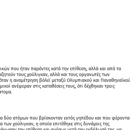
μικών που ήταν παρόντες κατά την επίθεση, αλλά και από τα
ναζητούν τους χούλιγκαν, αλλά και τους οργανωτές των
γόταν η αναμέτρηση βόλεϊ μεταξύ Ολυμπιακού και Παναθηναϊκού
ικοί ανέφεραν στις καταθέσεις τους, ότι δέχθηκαν τρεις
άτομα.
ία δύο ατόμων που βρίσκονταν εκτός γηπέδου και που φέροντα
α των χούλιγκαν, η οποία επιτέθηκε στις δυνάμεις της
γάνωσαν την επίθεση και αμέσως μετά την εκδήλωσή της, να