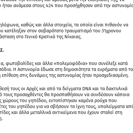
εν ήταν ανάμεσα στους 424 που προσήχθησαν από την αστυνομί
ηλέφωνα, καθώς και άλλα στοιχεία, τα οποία είναι πιθανόν να
ου κατέληξαν στον σοβαρότατο τραυματισμό του 31χρονου
άσταση στο Γενικό Κρατικό της Νίκαιας.
Σ.
ίρια, φωτοβολίδες και άλλα «πολεμοφόδια» που συνέλεξε κατά
εισόδια. Η Αστυνομία έδωσε στη δημοσιότητα τα ευρήματα από το
 επίθεση στις δυνάμεις της αστυνομίας ήταν προσχεδιασμένη.
σή τους οι Αρχές και από τα δείγματα DNA και τα δακτυλικά
ό τους προσαχθέντες θα προσπαθήσουν να συνδέσουν κάποια
ς χώρους του γηπέδου, εντοπίστηκαν καμένα ρούχα που
έτες του γηπέδου για να σβήσουν τα ίχνη τους, υπολείμματα απ
ίδες και άλλα μεταλλικά αντικείμενα που έχουν σταλεί στη
η.