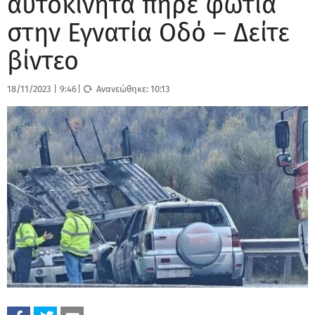
αυτοκίνητα πήρε φωτιά
στην Εγνατία Οδό – Δείτε
βίντεο
18/11/2023
|
9:46
|
Ανανεώθηκε:
10:13