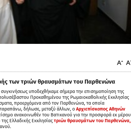
φής των τριών θραυσμάτων του Παρθενώνα
ι συγκινήσεως υποδεχθήκαμε σήμερα την επισημοποίηση της
πολυσέβαστου Προκαθημένου της Ρωμαιοκαθολικής Εκκλησίας
σματα, προερχόμενα από τον Παρθενώνα, τα οποία
 παραπάνω, δήλωσε, μεταξύ άλλων, ο
Αρχιεπίσκοπος Αθηνών
πίσημο ανακοινωθέν του Βατικανού για την προσφορά εκ μέρου
 της Ελλαδικής Εκκλησίας
τριών θραυσμάτων του Παρθενώνα,
ανού.