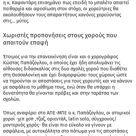
η κ. Καφαντάρη επισημάνει πως επειδή το μπαλέτο απαιτεί
πειθαρχία και αφοσίωση στον στόχο, οι χορεύτριες θα
ακολουθήσουν τους απαραιτήτους κανόνες χορεύοντας
στις... μύτες.
Χωριστές προπονήσεις στους χορούς που
απαιτούν επαφή
Έτοιμος για την επανεκκίνηση είναι και ο χορογράφος
Κώστας Παπάζογλου, ο οποίος έχει ήδη απολυμάνει τις
αίθουσες διδασκαλίας στις δυο σχολές χορού που διαθέτει
στη Θεσσαλονίκη και έχει διαμορφώσει τους χώρους ώστε
να τηρούνται οι αποστάσεις για τους χορευτές και να κάνουν
με ασφάλεια το μάθημα τους, ενώ όταν θα υπάρχει η
δυνατότητα θα γίνονται πρόβες και στην ταράτσα των
σχολών.
Όπως αναφέρει στο ΑΠΕ-ΜΠΕ ο κ. Παπάζογλου, οι ατομικοί
χοροί -χιπ χοπ ,τζαζ, οριεντάλ, latin solo, σύγχρονος/
μοντερνός χορός- θα είναι πιο εύκολο να γίνουν με
ασφάλεια, με αυτοκόλλητα στο πάτωμα για τις αποστάσεις