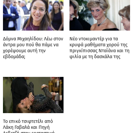
Δόμνα Μιχαηλίδου: Λέω στον
Νέο ντοκιμαντέρ για τα
άντρα μου πού θα πάμε να
κρυφά μαθήματα χορού της
χορέψουμε αυτή την
πριγκίπισσας Νταϊάνα και τη
εβδομάδα;
φιλία με τη δασκάλα της
Το επικό τσιφτετέλι από
Λάκη Γαβαλά και Πηγή