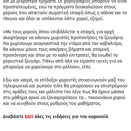
και με μικρότερα τμήματα. Οι χορογραφίες μπορούν να είναι
προστατευμένες, ενώ τα πράγματα δυσκολεύουν στους
χορούς που απαιτούν σωματική επαφή όπως η σάλσα και το
τάνγκο και όλοι οι υπόλοιποι λάτιν χοροί, εξηγεί.
«Με τους χορούς όπου επιβάλλεται η επαφή, για αρχή
σκεφτήκαμε να κάνουν χωριστές προπονήσεις τα ζευγάρια.
Θα χωρίσουμε αναγκαστικά την ντάμα από τον καβαλιέρο,
θα κάνουν μόνοι τους ασκήσεις βήματα και ατομική
προπόνηση και όταν με το καλό επιτραπεί, θα ενωθεί το
χορευτικό ζευγάρι. Πάνω από όλα να είμαστε υγιείς για να
μπορούμε να χορεύουμε στο μέλλον», είπε.
Εδώ και καιρό, οι επίδοξοι χορευτές επικοινωνούν μαζί του
τηλεφωνικά και ρωτούν πότε θα μπορέσουν να επιστρέψουν
στις ομάδες τους και μάλιστα του λένε πως θα έχουν μάσκα
στο μάθημα αρκεί να ξαναφορέσουν τα... τακουνάκια χορού
και να κινηθούν στους ρυθμούς του μαθήματος.
Διαβάστε
ΕΔΩ
όλες τις ειδήσεις για τον κοροναϊό