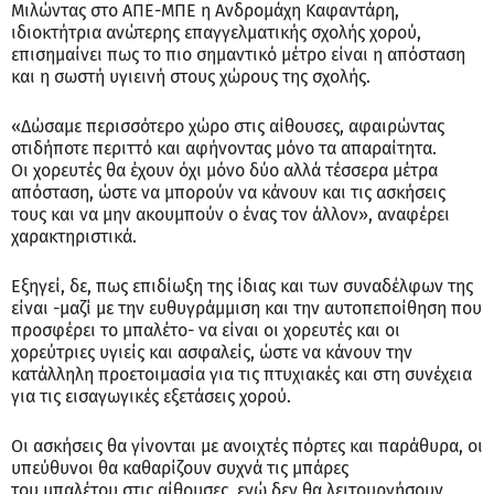
Μιλώντας στο ΑΠΕ-ΜΠΕ η Ανδρομάχη Καφαντάρη,
ιδιοκτήτρια ανώτερης επαγγελματικής σχολής χορού,
επισημαίνει πως το πιο σημαντικό μέτρο είναι η απόσταση
και η σωστή υγιεινή στους χώρους της σχολής.
«Δώσαμε περισσότερο χώρο στις αίθουσες, αφαιρώντας
οτιδήποτε περιττό και αφήνοντας μόνο τα απαραίτητα.
Οι χορευτές θα έχουν όχι μόνο δύο αλλά τέσσερα μέτρα
απόσταση, ώστε να μπορούν να κάνουν και τις ασκήσεις
τους και να μην ακουμπούν ο ένας τον άλλον», αναφέρει
χαρακτηριστικά.
Εξηγεί, δε, πως επιδίωξη της ίδιας και των συναδέλφων της
είναι -μαζί με την ευθυγράμμιση και την αυτοπεποίθηση που
προσφέρει το μπαλέτο- να είναι οι χορευτές και οι
χορεύτριες υγιείς και ασφαλείς, ώστε να κάνουν την
κατάλληλη προετοιμασία για τις πτυχιακές και στη συνέχεια
για τις εισαγωγικές εξετάσεις χορού.
Οι ασκήσεις θα γίνονται με ανοιχτές πόρτες και παράθυρα, οι
υπεύθυνοι θα καθαρίζουν συχνά τις μπάρες
του μπαλέτου στις αίθουσες, ενώ δεν θα λειτουργήσουν