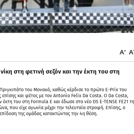
ίκη στη φετινή σεζόν και την έκτη του στη
ο Πριγκιπάτο του Μονακό, καθώς κέρδισε το πρώτο E-Prix του
 επίσης και φέτος με τον Αntonio Felix Da Costa. Ο Da Costa,
ν έκτη του στη Formula E και έδωσε στο νέο DS E-TENSE FE21 τ
να, που είχε αγωνία μέχρι την τελευταία στροφή. Επίσης, ο
επίδοση της ομάδας κατακτώντας την 4η θέση.