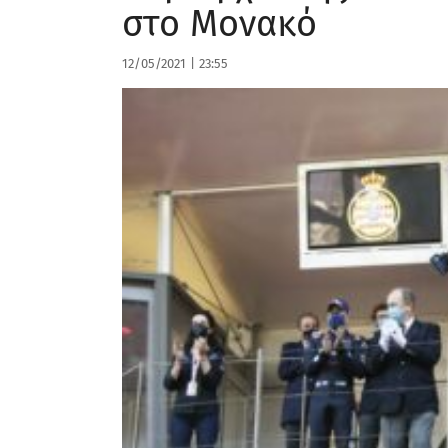
στο Μονακό
12/05/2021
|
23:55