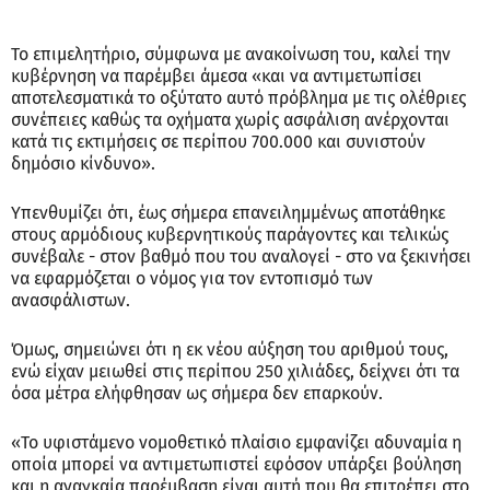
Το επιμελητήριο, σύμφωνα με ανακοίνωση του, καλεί την
κυβέρνηση να παρέμβει άμεσα «και να αντιμετωπίσει
αποτελεσματικά το οξύτατο αυτό πρόβλημα με τις ολέθριες
συνέπειες καθώς τα οχήματα χωρίς ασφάλιση ανέρχονται
κατά τις εκτιμήσεις σε περίπου 700.000 και συνιστούν
δημόσιο κίνδυνο».
Υπενθυμίζει ότι, έως σήμερα επανειλημμένως αποτάθηκε
στους αρμόδιους κυβερνητικούς παράγοντες και τελικώς
συνέβαλε - στον βαθμό που του αναλογεί - στο να ξεκινήσει
να εφαρμόζεται ο νόμος για τον εντοπισμό των
ανασφάλιστων.
Όμως, σημειώνει ότι η εκ νέου αύξηση του αριθμού τους,
ενώ είχαν μειωθεί στις περίπου 250 χιλιάδες, δείχνει ότι τα
όσα μέτρα ελήφθησαν ως σήμερα δεν επαρκούν.
«Το υφιστάμενο νομοθετικό πλαίσιο εμφανίζει αδυναμία η
οποία μπορεί να αντιμετωπιστεί εφόσον υπάρξει βούληση
και η αναγκαία παρέμβαση είναι αυτή που θα επιτρέπει στο