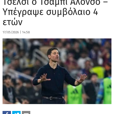
Τσέλσι ο Τσάμπι Αλόνσο –
Υπέγραψε συμβόλαιο 4
ετών
17/05/2026
|
14:58