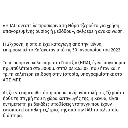
«Η IAU ανέστειλε προσωρινά τη Νόρα Τζερούτο για χρήση
απαγορευμένης ουσίας ή μεθόδου», ανέφερε η ανακοίνωση.
Η 27χρονη, η οποία έχει καταγωγή από την Κένυα,
εκπροσωπεί το Καζακστάν από τις 30 Ιανουαρίου του 2022.
Το περασμένο καλοκαίρι στο Γιουτζίν (ΗΠΑ), έγινε παγκόσμια
πρωταθλήτρια στα 3000μ. στιπλ σε 8:53:02, που ήταν και η
τρίτη καλύτερη επίδοση στην Ιστορία, υπογραμμίστηκε στο
ΑΠΕ ΜΠΕ.
Αξίζει να σημειωθεί ότι η προσωρινή αναστολή της Τζερούτο
ήρθε τη στιγμή που η χώρα καταγωγής της, η Κένυα, είναι
αντιμέτωπη με δεκάδες υποθέσεις ντόπινγκ που έχουν
εντοπιστεί σε αθλητές/τριες της από την IAU το τελευταίο
διάστημα.