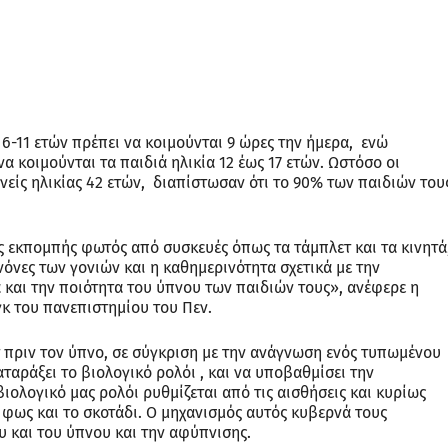
 6-11 ετών πρέπει να κοιμούνται 9 ώρες την ήμερα, ενώ
α κοιμούνται τα παιδιά ηλικία 12 έως 17 ετών. Ωστόσο οι
ονείς ηλικίας 42 ετών, διαπίστωσαν ότι το 90% των παιδιών του
ς εκπομπής φωτός από συσκευές όπως τα τάμπλετ και τα κινητά
όνες των γονιών και η καθημερινότητα σχετικά με την
 και την ποιότητα του ύπνου των παιδιών τους», ανέφερε η
κ του πανεπιστημίου του Πεν.
τ πριν τον ύπνο, σε σύγκριση με την ανάγνωση ενός τυπωμένου
αταράξει το βιολογικό ρολόι , και να υποβαθμίσει την
ιολογικό μας ρολόι ρυθμίζεται από τις αισθήσεις και κυρίως
 φως και το σκοτάδι. Ο μηχανισμός αυτός κυβερνά τους
 και του ύπνου και την αφύπνισης.