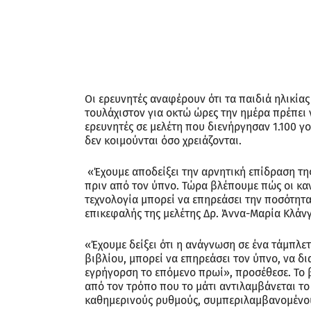
Οι ερευνητές αναφέρουν ότι τα παιδιά ηλικίας
τουλάχιστον για οκτώ ώρες την ημέρα πρέπει ν
ερευνητές σε μελέτη που διενήργησαν 1.100 γ
δεν κοιμούνται όσο χρειάζονται.
«Έχουμε αποδείξει την αρνητική επίδραση τη
πριν από τον ύπνο. Τώρα βλέπουμε πώς οι καν
τεχνολογία μπορεί να επηρεάσει την ποσότητα
επικεφαλής της μελέτης Δρ. Άννα-Μαρία Κλάνγ
«Έχουμε δείξει ότι η ανάγνωση σε ένα τάμπλε
βιβλίου, μπορεί να επηρεάσει τον ύπνο, να δι
εγρήγορση το επόμενο πρωί», προσέθεσε. Το β
από τον τρόπο που το μάτι αντιλαμβάνεται το
καθημερινούς ρυθμούς, συμπεριλαμβανομένου