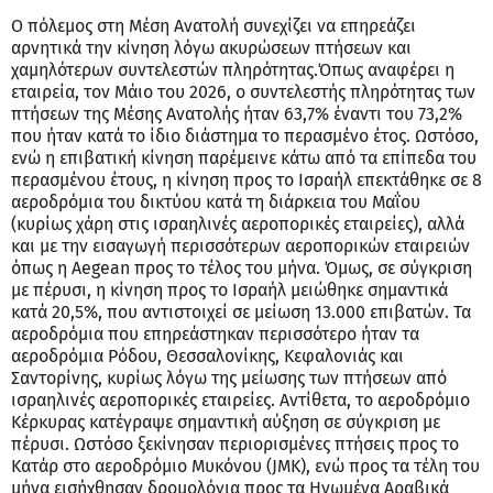
Ο πόλεμος στη Μέση Ανατολή συνεχίζει να επηρεάζει
αρνητικά την κίνηση λόγω ακυρώσεων πτήσεων και
χαμηλότερων συντελεστών πληρότητας.Όπως αναφέρει η
εταιρεία, τον Μάιο του 2026, ο συντελεστής πληρότητας των
πτήσεων της Μέσης Ανατολής ήταν 63,7% έναντι του 73,2%
που ήταν κατά το ίδιο διάστημα το περασμένο έτος. Ωστόσο,
ενώ η επιβατική κίνηση παρέμεινε κάτω από τα επίπεδα του
περασμένου έτους, η κίνηση προς το Ισραήλ επεκτάθηκε σε 8
αεροδρόμια του δικτύου κατά τη διάρκεια του Μαΐου
(κυρίως χάρη στις ισραηλινές αεροπορικές εταιρείες), αλλά
και με την εισαγωγή περισσότερων αεροπορικών εταιρειών
όπως η Aegean προς το τέλος του μήνα. Όμως, σε σύγκριση
με πέρυσι, η κίνηση προς το Ισραήλ μειώθηκε σημαντικά
κατά 20,5%, που αντιστοιχεί σε μείωση 13.000 επιβατών. Τα
αεροδρόμια που επηρεάστηκαν περισσότερο ήταν τα
αεροδρόμια Ρόδου, Θεσσαλονίκης, Κεφαλονιάς και
Σαντορίνης, κυρίως λόγω της μείωσης των πτήσεων από
ισραηλινές αεροπορικές εταιρείες. Αντίθετα, το αεροδρόμιο
Κέρκυρας κατέγραψε σημαντική αύξηση σε σύγκριση με
πέρυσι. Ωστόσο ξεκίνησαν περιορισμένες πτήσεις προς το
Κατάρ στο αεροδρόμιο Μυκόνου (JMK), ενώ προς τα τέλη του
μήνα εισήχθησαν δρομολόγια προς τα Ηνωμένα Αραβικά