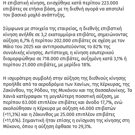
Η επιβατική κίνηση, ενισχύθηκε κατά περίπου 223.000
επιβάτες σε ετήσια βάση, με τη διεθνή αγορά να αποτελεί
τον βασικό μοχλό ανάπτυξης.
Σύμφωνα με στοιχεία της εταιρείας, η διεθνής επιβατική
κίνηση ανήλθε σε 3,2 εκατομμύρια επιβάτες, σημειώνοντας
αύξηση 6,7% ή περίπου 202.000 επιβάτες σε σχέση με τον
Μάιο του 2025 και αντιπροσωπεύοντας το 82% της
συνολικής κίνησης. Αντίστοιχα, η κίνηση εσωτερικού
διαμορφώθηκε σε 718.000 επιβάτες, αυξημένη κατά 3,1% ή
περίπου 21.000 επιβάτες, με μερίδιο 18%.
Η ισχυρότερη συμβολή στην αύξηση της διεθνούς κίνησης
προήλθε από τα αεροδρόμια των Χανίων, της Κέρκυρας, της
Ζακύνθου, της Ρόδου, της Μυκόνου και της Θεσσαλονίκης. Τα
Χανιά κατέγραψαν τη μεγαλύτερη ποσοτική αύξηση, με
περίπου 63.000 επιπλέον επιβάτες και άνοδο 17,7%, ενώ
ακολούθησαν η Κέρκυρα με αύξηση 46.000 επιβατών
(+11,3%) και η Ζάκυνθος με 25.000 επιπλέον επιβάτες
(+11,6%). Σημαντική ήταν επίσης η ενίσχυση της κίνησης στη
Μύκονο, όπου η αύξηση έφθασε το 29,3%.