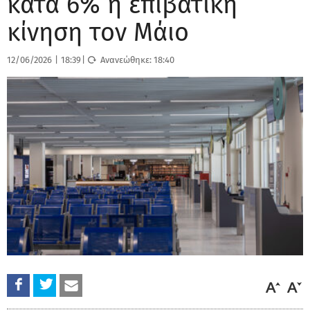
κατά 6% η επιβατική
κίνηση τον Μάιο
12/06/2026
|
18:39
|
Ανανεώθηκε:
18:40