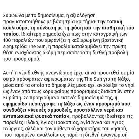
Σύμφωνα με το δημοσίευμα, η αξιολόγηση
πραγματοποιήθηκε με βάση τρία κριτήρια:
Την τοπική
κουλτούρα, τη σύνδεση με τη φύση και την αισθητική του
τοπίου.
Ιδιαίτερη σημασία έχει πως στην καταγραφή των
100 παραλιών που εμφανίζει η καθιερωμένη βρετανική
εφημερίδα The Sun, η παραλία καταλαμβάνει την πρώτη
θέση ενισχύοντας ακόμη περισσότερο τη διεθνή προβολή
του προορισμού.
Αυτή η νέα διεθνής αναγνώριση έρχεται να προστεθεί σε μία
σειρά πρόσφατων αφιερωμάτων της The Sun για τη Νάξο,
μέσα από τα οποία το δημοφιλές μέσο έχει αναδείξει το νησί
ως έναν από τους κορυφαίους προορισμούς διακοπών στην
Ευρώπη. Σε προηγούμενο εκτενές δημοσίευμά της,
η
εφημερίδα περιέγραψε τη Νάξο ως έναν προορισμό που
συνδυάζει «λευκές αμμουδιές, κρυστάλλινα νερά και
εντυπωσιακά φυσικά τοπία»
, προβάλλοντας ιδιαίτερα τις
παραλίες Πλάκα, Άγιος Προκόπιος, Αγία Άννα και Άγιος
Γεώργιος, αλλά και τον αυθεντικό χαρακτήρα του νησιού,
που παραμένει αναλλοίωτος παρά τη διεθνή αναγνώρισή