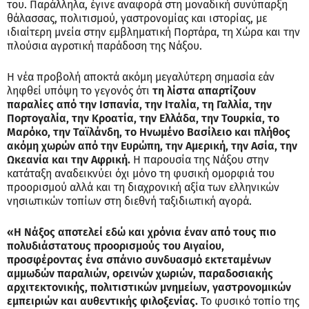
του. Παράλληλα, έγινε αναφορά στη μοναδική συνύπαρξη
θάλασσας, πολιτισμού, γαστρονομίας και ιστορίας, με
ιδιαίτερη μνεία στην εμβληματική Πορτάρα, τη Χώρα και την
πλούσια αγροτική παράδοση της Νάξου.
Η νέα προβολή αποκτά ακόμη μεγαλύτερη σημασία εάν
ληφθεί υπόψη το γεγονός ότι
τη λίστα απαρτίζουν
παραλίες από την Ισπανία, την Ιταλία, τη Γαλλία, την
Πορτογαλία, την Κροατία, την Ελλάδα, την Τουρκία, το
Μαρόκο, την Ταϊλάνδη, το Ηνωμένο Βασίλειο και πλήθος
ακόμη χωρών από την Ευρώπη, την Αμερική, την Ασία, την
Ωκεανία και την Αφρική.
Η παρουσία της Νάξου στην
κατάταξη αναδεικνύει όχι μόνο τη φυσική ομορφιά του
προορισμού αλλά και τη διαχρονική αξία των ελληνικών
νησιωτικών τοπίων στη διεθνή ταξιδιωτική αγορά.
«Η Νάξος αποτελεί εδώ και χρόνια έναν από τους πιο
πολυδιάστατους προορισμούς του Αιγαίου,
προσφέροντας ένα σπάνιο συνδυασμό εκτεταμένων
αμμωδών παραλιών, ορεινών χωριών, παραδοσιακής
αρχιτεκτονικής, πολιτιστικών μνημείων, γαστρονομικών
εμπειριών και αυθεντικής φιλοξενίας.
Το φυσικό τοπίο της