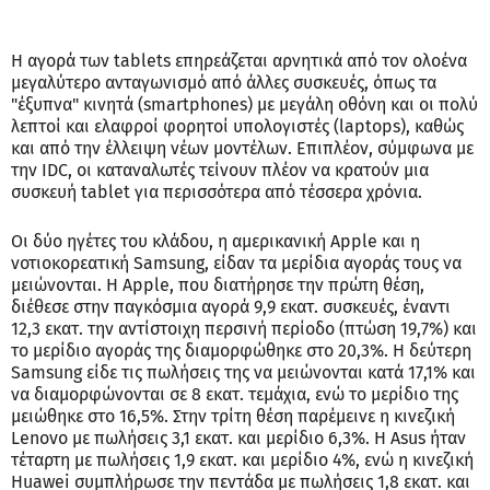
Η αγορά των tablets επηρεάζεται αρνητικά από τον ολοένα
μεγαλύτερο ανταγωνισμό από άλλες συσκευές, όπως τα
"έξυπνα" κινητά (smartphones) με μεγάλη οθόνη και οι πολύ
λεπτοί και ελαφροί φορητοί υπολογιστές (laptops), καθώς
και από την έλλειψη νέων μοντέλων. Επιπλέον, σύμφωνα με
την IDC, οι καταναλωτές τείνουν πλέον να κρατούν μια
συσκευή tablet για περισσότερα από τέσσερα χρόνια.
Οι δύο ηγέτες του κλάδου, η αμερικανική Apple και η
νοτιοκορεατική Samsung, είδαν τα μερίδια αγοράς τους να
μειώνονται. Η Apple, που διατήρησε την πρώτη θέση,
διέθεσε στην παγκόσμια αγορά 9,9 εκατ. συσκευές, έναντι
12,3 εκατ. την αντίστοιχη περσινή περίοδο (πτώση 19,7%) και
το μερίδιο αγοράς της διαμορφώθηκε στο 20,3%. Η δεύτερη
Samsung είδε τις πωλήσεις της να μειώνονται κατά 17,1% και
να διαμορφώνονται σε 8 εκατ. τεμάχια, ενώ το μερίδιο της
μειώθηκε στο 16,5%. Στην τρίτη θέση παρέμεινε η κινεζική
Lenovo με πωλήσεις 3,1 εκατ. και μερίδιο 6,3%. Η Asus ήταν
τέταρτη με πωλήσεις 1,9 εκατ. και μερίδιο 4%, ενώ η κινεζική
Huawei συμπλήρωσε την πεντάδα με πωλήσεις 1,8 εκατ. και