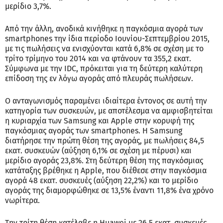
μερίδιο 3,7%.
Από την άλλη, ανοδικά κινήθηκε η παγκόσμια αγορά των
smartphones την ίδια περίοδο Ιουνίου-Σεπτεμβρίου 2015,
με τις πωλήσεις να ενισχύονται κατά 6,8% σε σχέση με το
τρίτο τρίμηνο του 2014 και να φτάνουν τα 355,2 εκατ.
Σύμφωνα με την IDC, πρόκειται για τη δεύτερη καλύτερη
επίδοση της εν λόγω αγοράς από πλευράς πωλήσεων.
Ο ανταγωνισμός παραμένει ιδιαίτερα έντονος σε αυτή την
κατηγορία των συσκευών, με αποτέλεσμα να αμφισβητείται
η κυριαρχία των Samsung και Apple στην κορυφή της
παγκόσμιας αγοράς των smartphones. Η Samsung
διατήρησε την πρώτη θέση της αγοράς, με πωλήσεις 84,5
εκατ. συσκευών (αύξηση 6,1% σε σχέση με πέρυσι) και
μερίδιο αγοράς 23,8%. Στη δεύτερη θέση της παγκόσμιας
κατάταξης βρέθηκε η Apple, που διέθεσε στην παγκόσμια
αγορά 48 εκατ. συσκευές (αύξηση 22,2%) και το μερίδιο
αγοράς της διαμορφώθηκε σε 13,5% έναντι 11,8% ένα χρόνο
νωρίτερα.
Την τρίτη θέση κατέλαβε η Huawei με 26,5 εκατ. συσκευές