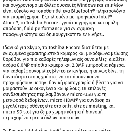
και συγχρονισμό με άλλες συσκευές Windows και επιπλέον
είναι εύκολο να τοποθετηθεί ένα Bluetooth® πληκτρολόγιο
για επαρκή χρήση. Εξοπλισμένο με προηγμένο Intel®
Atom™, το Toshiba Encore εγγυάται γρήγορη και ομαλή
απόδοση, fluid performance για ενισχυμένη
παραγωγικότητα και δημιουργικότητα εν κινήσει.
Ιδανικό για Skype, το Toshiba Encore διατίθεται με
ενισχυμένα χαρακτηριστικά κάμερας και μικρόφωνα μείωσης
θορύβου για πιο καθαρές τηλεφωνικές συνομιλίες. Διαθέτει
ακόμα 8.0MP οπίσθια κάμερα και 2.0MP εμπρόσθια κάμερα,
για καθαρές συνομιλίες βίντεο εν κινήσει, ή απλώς δίνει τη
δυνατότητα στους χρήστες να εστιάσουν και να
προχωρήσουν με την ιδανική φωτογραφία ή βίντεο για να
μοιραστούν με οικογένεια και φίλους. Οι επιλογές
συνδεσιμότητας περιλαμβάνουν micro-USB για τη
μεταφορά δεδομένων, micro-HDMI® για σύνδεση σε
μεγαλύτερες οθόνες είτε στο σπίτι είτε σε meeting, και
micro-SD slot για έξτρα χωρητικότητα ή διανομή
περιεχομένου μέσω άλλων συσκευών.
Το Encore tablet είναι διαθέσιμο σε όλες τις μεγάλες