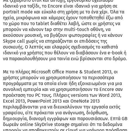
Με ξεχωριστό στυλ και αντοχή, εργονομικό σχεδιασμό
ιδανικό για ταξίδι, το Encore είναι ιδανικό για χρήση σε
portrait mode και εύκολο στη χρήση με το ένα χέρι. Όλα τα
ηχεία, μικρόφωνα και κάμερες έχουν τοποθετηθεί έξω από
το χώρο που το tablet διαθέτει λαβή, ώστε οι χρήστες να
μπορούν να κάνουν tap στην multi-touch οθόνη, να
ακούσουν μουσική, να βγάζουν φωτογραφίες ή να κάνουν
Skype call χωρίς να επηρεάζονται οι επιδόσεις της
συσκευής. Ο λεπτός και ελαφρύς σχεδιασμός το καθιστά
ιδανικό για χρήστες που θέλουν να διαβάσουν ένα e-book ή
να παρακολουθήσουν μια ταινία ενώ βρίσκονται στο δρόμο.
Με το πλήρες Microsoft Office Home & Student 2013, οι
χρήστες μπορούν να χρησιμοποήσουν τα περισσότερα
προγράμματα με τα οποία είναι ήδη εξοικειωμένοι για μια
συνολική εμπειρία και να χρησιμοποιήσουν το Encore σαν
προέκταση του PC τους. Πλήρεις versions των Word 2013,
Excel 2013, PowerPoint 2013 και OneNote 2013
περιλαμβάνονται για να διευκολύνουν την εργασία εκτός
γραφείου, είτε πρόκειται για ανάγνωση, διόρθωση,
δημιουργία, διανομή εγγράφων και παρουσιάσεων. Επτά GB
δωρεάν online SkyDrive storage σημαίνει ότι τα δεδομένα
μπορούν να αποθηκευτούν σε cloud για γρήγορη πρόσβαση