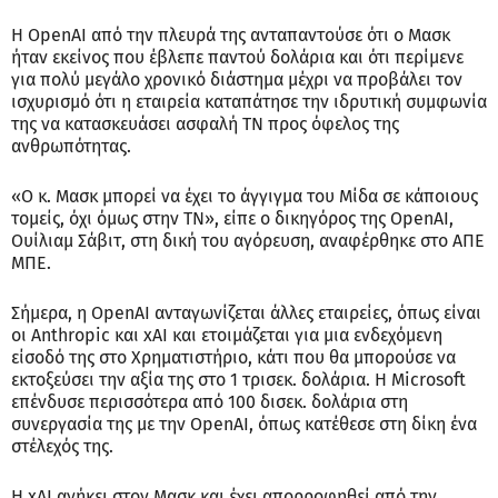
Η OpenAI από την πλευρά της ανταπαντούσε ότι ο Μασκ
ήταν εκείνος που έβλεπε παντού δολάρια και ότι περίμενε
για πολύ μεγάλο χρονικό διάστημα μέχρι να προβάλει τον
ισχυρισμό ότι η εταιρεία καταπάτησε την ιδρυτική συμφωνία
της να κατασκευάσει ασφαλή ΤΝ προς όφελος της
ανθρωπότητας.
«Ο κ. Μασκ μπορεί να έχει το άγγιγμα του Μίδα σε κάποιους
τομείς, όχι όμως στην ΤΝ», είπε ο δικηγόρος της OpenAI,
Ουίλιαμ Σάβιτ, στη δική του αγόρευση, αναφέρθηκε στο ΑΠΕ
ΜΠΕ.
Σήμερα, η OpenAI ανταγωνίζεται άλλες εταιρείες, όπως είναι
οι Anthropic και xAI και ετοιμάζεται για μια ενδεχόμενη
είσοδό της στο Χρηματιστήριο, κάτι που θα μπορούσε να
εκτοξεύσει την αξία της στο 1 τρισεκ. δολάρια. Η Microsoft
επένδυσε περισσότερα από 100 δισεκ. δολάρια στη
συνεργασία της με την OpenAI, όπως κατέθεσε στη δίκη ένα
στέλεχός της.
Η xAI ανήκει στον Μασκ και έχει απορροφηθεί από την