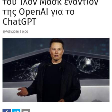
του Ίλον Μασκ εναντίον
της OpenAI για το
ChatGPT
19/05/2026
|
0:00