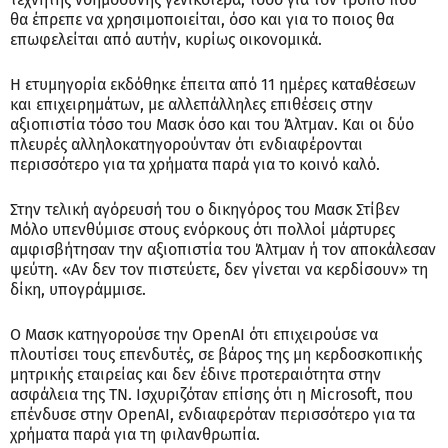
θα έπρεπε να χρησιμοποιείται, όσο και για το ποιος θα
επωφελείται από αυτήν, κυρίως οικονομικά.
Η ετυμηγορία εκδόθηκε έπειτα από 11 ημέρες καταθέσεων
και επιχειρημάτων, με αλλεπάλληλες επιθέσεις στην
αξιοπιστία τόσο του Μασκ όσο και του Άλτμαν. Και οι δύο
πλευρές αλληλοκατηγορούνταν ότι ενδιαφέρονται
περισσότερο για τα χρήματα παρά για το κοινό καλό.
Στην τελική αγόρευσή του ο δικηγόρος του Μασκ Στίβεν
Μόλο υπενθύμισε στους ενόρκους ότι πολλοί μάρτυρες
αμφισβήτησαν την αξιοπιστία του Άλτμαν ή τον αποκάλεσαν
ψεύτη. «Αν δεν τον πιστεύετε, δεν γίνεται να κερδίσουν» τη
δίκη, υπογράμμισε.
Ο Μασκ κατηγορούσε την OpenAI ότι επιχειρούσε να
πλουτίσει τους επενδυτές, σε βάρος της μη κερδοσκοπικής
μητρικής εταιρείας και δεν έδινε προτεραιότητα στην
ασφάλεια της ΤΝ. Ισχυριζόταν επίσης ότι η Microsoft, που
επένδυσε στην OpenAI, ενδιαφερόταν περισσότερο για τα
χρήματα παρά για τη φιλανθρωπία.