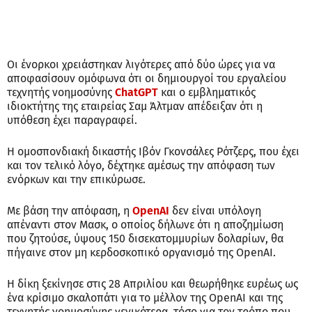
Οι ένορκοι χρειάστηκαν λιγότερες από δύο ώρες για να
αποφασίσουν ομόφωνα ότι οι δημιουργοί του εργαλείου
τεχνητής νοημοσύνης
ChatGPT
και ο εμβληματικός
ιδιοκτήτης της εταιρείας Σαμ Άλτμαν απέδειξαν ότι η
υπόθεση έχει παραγραφεί.
Η ομοσπονδιακή δικαστής Ιβόν Γκονσάλες Ρότζερς, που έχει
και τον τελικό λόγο, δέχτηκε αμέσως την απόφαση των
ενόρκων και την επικύρωσε.
Με βάση την απόφαση, η
OpenAI
δεν είναι υπόλογη
απέναντι στον Μασκ, ο οποίος δήλωνε ότι η αποζημίωση
που ζητούσε, ύψους 150 δισεκατομμυρίων δολαρίων, θα
πήγαινε στον μη κερδοσκοπικό οργανισμό της OpenAI.
Η δίκη ξεκίνησε στις 28 Απριλίου και θεωρήθηκε ευρέως ως
ένα κρίσιμο σκαλοπάτι για το μέλλον της OpenAI και της
τεχνητής νοημοσύνης γενικότερα, τόσο για τον τρόπο που