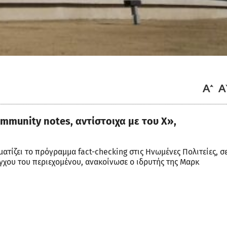
mmunity notes, αντίστοιχα με του Χ»,
ατίζει το πρόγραμμα fact-checking στις Ηνωμένες Πολιτείες, σ
γχου του περιεχομένου, ανακοίνωσε ο ιδρυτής της Μαρκ