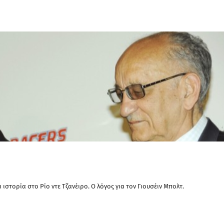
 ιστορία στο Ρίο ντε Τζανέιρο. Ο λόγος για τον Γιουσέιν Μπολτ.