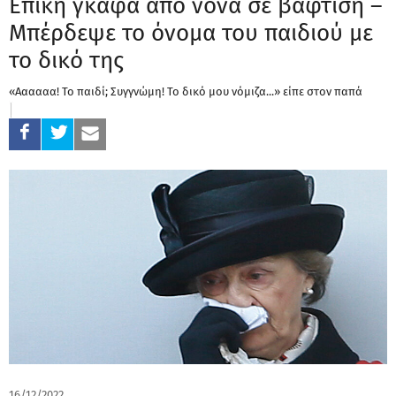
Επική γκάφα από νονά σε βάφτιση –
Μπέρδεψε το όνομα του παιδιού με
το δικό της
«Αααααα! Το παιδί; Συγγνώμη! Το δικό μου νόμιζα...» είπε στον παπά
16/12/2022