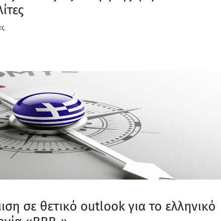
ίτες
ες
ιση σε θετικό outlook για το ελληνικό