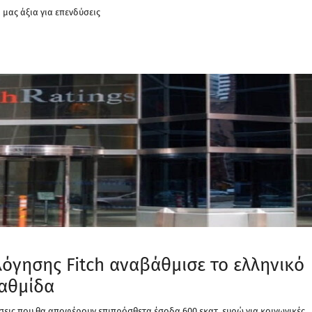
μας άξια για επενδύσεις
λόγησης Fitch αναβάθμισε το ελληνικό
βαθμίδα
σεις που θα αποφέρουν επιπρόσθετα έσοδα 600 εκατ. ευρώ για κοινωνικές