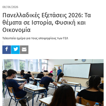
08/06/2026
Πανελλαδικές Εξετάσεις 2026: Τα
θέματα σε Ιστορία, Φυσική και
Οικονομία
Τελευταία ημέρα για τους υποψηφίους των ΓΕΛ