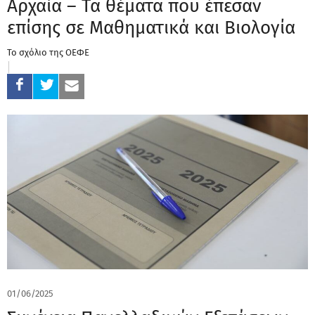
Αρχαία – Τα θέματα που έπεσαν
επίσης σε Μαθηματικά και Βιολογία
Το σχόλιο της ΟΕΦΕ
01/06/2025