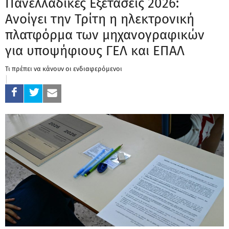
Πανελλαδικές Εξετάσεις 2026:
Ανοίγει την Τρίτη η ηλεκτρονική
πλατφόρμα των μηχανογραφικών
για υποψήφιους ΓΕΛ και ΕΠΑΛ
Τι πρέπει να κάνουν οι ενδιαφερόμενοι