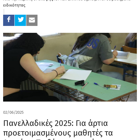
ειδικότητας
02/06/2025
Πανελλαδικές 2025: Για άρτια
προετοιμασμένους μαθητές τα