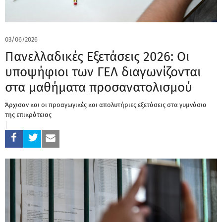
03/06/2026
Πανελλαδικές Εξετάσεις 2026: Οι
υποψήφιοι των ΓΕΛ διαγωνίζονται
στα μαθήματα προσανατολισμού
Άρχισαν και οι προαγωγικές και απολυτήριες εξετάσεις στα γυμνάσια
της επικράτειας