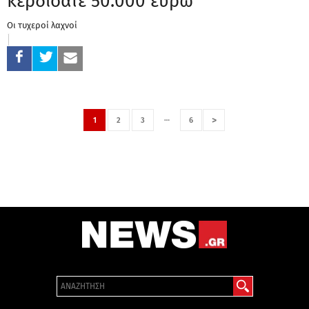
κερδίσατε 50.000 ευρώ
Οι τυχεροί λαχνοί
…
>
1
2
3
6