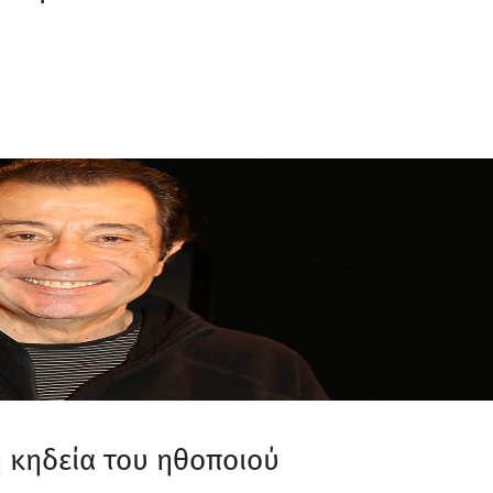
υ
η κηδεία του ηθοποιού