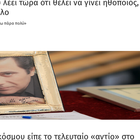
έει τώρα ότι θέλει να γίνει ηθοποιός,
λλο
άω πάρα πολύ»
όσμου είπε το τελευταίο «αντίο» στο