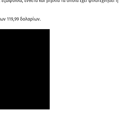
εξώφυλλα, ένθετα και βιβλία τα οποία έχει φιλοτεχνήσει η
των 119,99 δολαρίων.