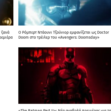
ν ξανά
Ο Ρόμπερτ Ντάουνι Τζούνιορ εμφανίζεται ως Doctor
ρεμιέρα
Doom στο τρέιλερ του «Avengers: Doomsday»
«The Batman Part II»: Νέα αναβολή πρεμιέρας για τ