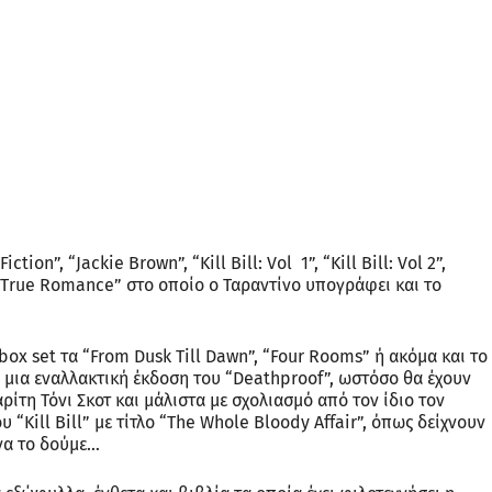
tion”, “Jackie Brown”, “Kill Bill: Vol 1”, “Kill Bill: Vol 2”,
ο “True Romance” στο οποίο ο Ταραντίνο υπογράφει και το
box set τα “From Dusk Till Dawn”, “Four Rooms” ή ακόμα και το
μια εναλλακτική έκδοση του “Deathproof”, ωστόσο θα έχουν
ίτη Τόνι Σκοτ και μάλιστα με σχολιασμό από τον ίδιο τον
υ “Kill Bill” με τίτλο “The Whole Bloody Affair”, όπως δείχνουν
 να το δούμε…