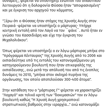
δυνάμεις", φέρεται να υποστήριξε ενώπιον του δικαστικού
λειτουργού ότι η δολοφονία Φύσσα ήταν "αποφασισμένη"
και με έγκριση του αρχηγού του κόμματος.
"Ξέρω ότι ο Φύσσας ήταν στόχος της Χρυσής Αυγής στον
Πειραιά -φέρεται να υποστήριξε ο μάρτυρας- Υπήρχε
κεντρική εντολή από τον Λαγό να τον ``φάνε``. Αυτό ήταν εν
γνώσει του Κασσιδιάρη και είχε την έγκριση του
Μιχαλολιάκου".
Όπως φέρεται να υποστήριξε ο εν λόγω μάρτυρας μπήκε στο
"πρόγραμμα Κένταυρος" της Χρυσής Αυγής από το 2006 και
εκπαιδεύτηκε υπό τις εντολές του κατονομαζόμενου μη
κατηγορούμενου βουλευτή που ήταν επικεφαλής της
εκπαίδευσης , ενώ μετά την απόλυσή του από τις ένοπλες
δυνάμεις το 2010, "μπήκα στον σκληρό πυρήνα της
οργάνωσης, τον οποίο αποτελούσαν 300-400 άτομα".
Στην κατάθεση του ο "μάρτυρας Γ" φέρεται να χαρακτηρίζει
"Λοχαγό" και τελικό κριτή των "δοκιμασιών" τον εν λόγω
βουλευτή καθώς "Η Χρυσή Αυγή χρησιμοποιεί
στρατιωτικούς βαθμούς στην ιεραρχία…" ενώ κατονομάζει