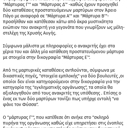
"Μάρτυρας Γ’" και "Μάρτυρας Δ΄" -καθώς έχουν προηγηθεί
δύο καταθέσεις προστατευόμενων μαρτύρων στον Άρειο
Πάγο με αναφορά σε "Μάρτυρα Α’" και "Μάρτυρα Β’"-
προσήλθαν και κατέθεσαν κάτω από άκρα μυστικότητα
ενώπιον του ανακριτή για γεγονότα που γνωρίζουν ως μέλη-
στελέχη της Χρυσής Αυγής.
Σύμφωνα μάλιστα με πληροφορίες ο ανακριτής έχει στα
χέρια του και άλλη μία κατάθεση προστατευόμενου μάρτυρα
με στοιχεία στην δικογραφία "Μάρτυρας Ε΄".
Από τις μαρτυρικές καταθέσεις αντλούνται, σύμφωνα με
δικαστικές πηγές, "στοιχεία εμπλοκής" για δύο βουλευτές ,οι
οποίοι δεν είναι κατηγορούμενοι στην δικογραφία για την
κατηγορία της "εγκληματικής οργάνωσης", τα οποία θα
αξιολογηθούν από τους ανακριτές της υπόθεσης . Επίσης ο
ένας εκ των δύο μαρτύρων τονίζει πως υπήρχε εντολή "να
φάνε τον Φύσσα".
Ο "μάρτυρας Γ’", που κατέθεσε ότι ανήκε στο "σκληρό
πυρήνα της οργάνωσης καθώς είχε υπηρετήσει στις ένοπλες