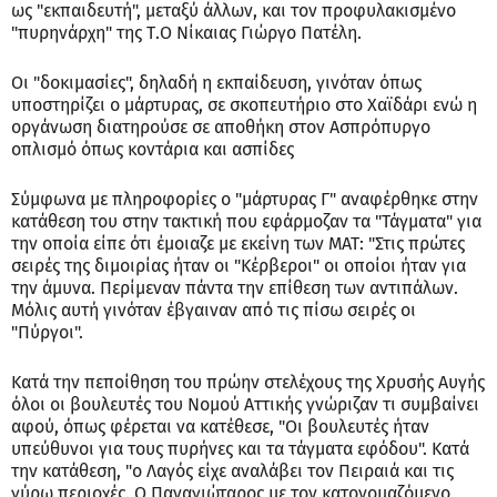
ως "εκπαιδευτή", μεταξύ άλλων, και τον προφυλακισμένο
"πυρηνάρχη" της Τ.Ο Νίκαιας Γιώργο Πατέλη.
Οι "δοκιμασίες", δηλαδή η εκπαίδευση, γινόταν όπως
υποστηρίζει ο μάρτυρας, σε σκοπευτήριο στο Χαϊδάρι ενώ η
οργάνωση διατηρούσε σε αποθήκη στον Ασπρόπυργο
οπλισμό όπως κοντάρια και ασπίδες
Σύμφωνα με πληροφορίες ο "μάρτυρας Γ" αναφέρθηκε στην
κατάθεση του στην τακτική που εφάρμοζαν τα "Τάγματα" για
την οποία είπε ότι έμοιαζε με εκείνη των ΜΑΤ: "Στις πρώτες
σειρές της διμοιρίας ήταν οι "Κέρβεροι" οι οποίοι ήταν για
την άμυνα. Περίμεναν πάντα την επίθεση των αντιπάλων.
Μόλις αυτή γινόταν έβγαιναν από τις πίσω σειρές οι
"Πύργοι".
Κατά την πεποίθηση του πρώην στελέχους της Χρυσής Αυγής
όλοι οι βουλευτές του Νομού Αττικής γνώριζαν τι συμβαίνει
αφού, όπως φέρεται να κατέθεσε, "Οι βουλευτές ήταν
υπεύθυνοι για τους πυρήνες και τα τάγματα εφόδου". Κατά
την κατάθεση, "ο Λαγός είχε αναλάβει τον Πειραιά και τις
γύρω περιοχές. Ο Παναγιώταρος με τον κατονομαζόμενο