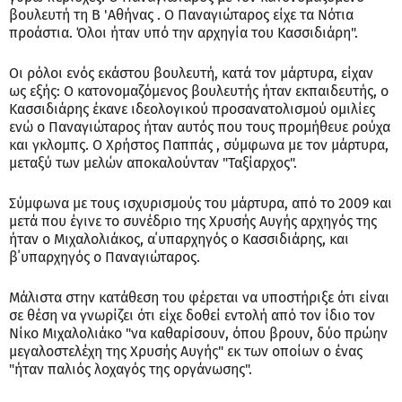
βουλευτή τη Β 'Αθήνας . Ο Παναγιώταρος είχε τα Νότια
προάστια. Όλοι ήταν υπό την αρχηγία του Κασσιδιάρη".
Οι ρόλοι ενός εκάστου βουλευτή, κατά τον μάρτυρα, είχαν
ως εξής: Ο κατονομαζόμενος βουλευτής ήταν εκπαιδευτής, ο
Κασσιδιάρης έκανε ιδεολογικού προσανατολισμού ομιλίες
ενώ ο Παναγιώταρος ήταν αυτός που τους προμήθευε ρούχα
και γκλομπς. Ο Χρήστος Παππάς , σύμφωνα με τον μάρτυρα,
μεταξύ των μελών αποκαλούνταν "Ταξίαρχος".
Σύμφωνα με τους ισχυρισμούς του μάρτυρα, από το 2009 και
μετά που έγινε το συνέδριο της Χρυσής Αυγής αρχηγός της
ήταν ο Μιχαλολιάκος, α΄υπαρχηγός ο Κασσιδιάρης, και
β΄υπαρχηγός ο Παναγιώταρος.
Μάλιστα στην κατάθεση του φέρεται να υποστήριξε ότι είναι
σε θέση να γνωρίζει ότι είχε δοθεί εντολή από τον ίδιο τον
Νίκο Μιχαλολιάκο "να καθαρίσουν, όπου βρουν, δύο πρώην
μεγαλοστελέχη της Χρυσής Αυγής" εκ των οποίων ο ένας
"ήταν παλιός λοχαγός της οργάνωσης".