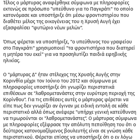
Τέλος ο μάρτυρας αναφέρθηκε σύμφωνα με πληροφορίες
εκτενώς σε πρόσωπο "υπεύθυνο για το Παγκράτι" το οποίο
κατονόμασε και υποστήριξε ότι μέσω φροντιστηρίου που
διαθέτει μέλος της οικογένειας του η Χρυσή Αυγή έχει
εξασφαλίσει "φυτώριο νέων μελών".
Όπως φέρεται να υποστήριξε, "ο υπεύθυνος του γραφείου
στο Παγκράτι" χρησιμοποιεί "τα φροντιστήρια που διατηρεί
η μητέρα του εκεί" για να προσηλυτίζει παιδιά εφηβικής
ηλικίας.
Ο "μάρτυρας Δ" ήταν στέλεχος της Χρυσής Αυγής στην
Κορινθία μέχρι τον Ιούνιο του 2012 και σύμφωνα με
πληροφορίες υποστήριξε ότι γνωρίζει περιστατικά
επιθέσεων σε "λαθρομετανάστες στην ευρύτερη περιοχή της
Κορίνθου". Για τις επιθέσεις αυτές ο μάρτυρας φέρεται να
είπε πως δεν γνωρίζει αν έγιναν με ειδική εντολή σε κάθε
περιστατικό αλλά όπως ανέφερε "υπήρχε γενική κατεύθυνση
να τιμωρούνται οι "λαθρομετανάστες". Ο μάρτυρας σύμφωνα
με πληροφορίες εξέφρασε την απόλυτη πεποίθηση του ότι ο
δεύτερος κατονομαζόμενος βουλευτής είναι σε γνώση κάθε
περιστατικού. Φέρεται επίσης να υποστήριξε ότι ο εν λόγω