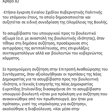
Άρθρο 82
-Ετήσια έγκριση Ενιαίου Σχεδίου Κυβερνητικής Πολιτικής
του επόμενου έτους, το οποίο δημοσιοποιείται και
συζητείται σε ειδική συνεδρίαση της Ολομέλειας της Βουλής.
Το ασυμβίβαστο του υπουργικού προς το βουλευτικό
αξίωμα (σ.σ. με αναστολή της βουλευτικής ιδιότητας), όταν
τέθηκε στη δημόσια συζήτηση, προσέκρουσε στις
αντιρρήσεις της αντιπολίτευσης, στις επιφυλάξεις
συνταγματολόγων αλλά και βουλευτών του κυβερνώντος
κόμματος.
Σε προηγούμενη συζήτηση στην Επιτροπή Αναθεώρησης του
Συντάγματος, όταν αξιολογήθηκαν οι προτάσεις της Νέας
Δημοκρατίας για τα ασυμβίβαστα προς την βουλευτική
ιδιότητα, ο Γενικός Εισηγητής της Νέας Δημοκρατίας
Ευριπίδης Στυλιανίδης διασαφήνισε ότι το ασυμβίβαστο
υπουργού-βουλευτή «ήταν μια πρόκληση για συζήτηση που
ανακοινώθηκε από τον πρωθυπουργό. Δεν ήταν μια
πρόταση», γιατί της «πρόκλησης για συζήτηση»,
ακολούθησε η διαβούλευση. «Και μέσα στην