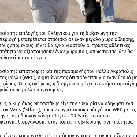
σία της επιλογής του Ελληνικού για τη διεξαγωγή της
 περιοχή μετατρέπεται σταδιακά σε έναν μεγάλο χώρο άθλησης,
τους επόμενους μήνες θα εγκαινιαστούν οι πρώτες αθλητικές
νατότητα να αξιοποιήσουν έναν χώρο που, όπως τόνισε, δεν θα
εγάλα κτίρια του έργου.
σία της επιστροφής και της παραμονής του Ράλλυ Ακρόπολις
ς Ράλλυ (WRC), σημειώνοντας ότι πρόκειται για έναν θεσμό με
ς χώρας. Όπως ανέφερε, η διοργάνωση έχει ανακτήσει την αίγλη
οφιλέστερα ράλλυ παγκοσμίως.
ark, ο Κυριάκος Μητσοτάκης είχε την ευκαιρία να οδηγήσει ένα
 τον Mads Østberg, πρώην εργοστασιακό οδηγό του WRC με τις
δηγός σε υδρογονοκίνητο Toyota GR Yaris, το οποίο
 φετινής διοργάνωσης στον τομέα της βιώσιμης κινητικότητας.
μένους και συντελεστές της διοργάνωσης, υπογραμμίζοντας τη