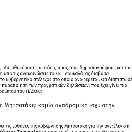
ς.
Απευθυνόμαστε, ωστόσο, προς τους δημοσιογράφους και του
ξη από τις ανακοινώσεις του κ. Τσουκαλά, ας διαβάσει
το κυβερνητικό στέλεχος στο οποίο αναφέρεται. Θα διαπιστώσε
ν παραποίηση των πραγματικών δηλώσεων, που έχει γίνει πια
προσώπου του ΠΑΣΟΚ».
η Μητσοτάκη: καμία αναδρομική ισχύ στην
ψει τις ευθύνες της κυβέρνησης Μητσοτάκη για την ανεξέλεγκτη
Κώστας Τσουκαλάς
σε απάντησή του προς τον κυβερνητικό