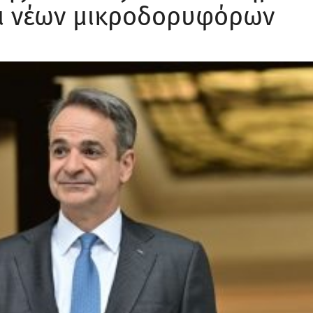
ξι νέων μικροδορυφόρων