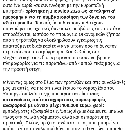
ούτε ένα ευρώ -σε συνεννόηση με την Ευρωπαϊκή
Επιτροπή-
ορίστηκε η 2 Ιουνίου 2026 ως καταληκτική
ημερομηνία για τη συμβασιοποίηση των δανείων του
«Σπίτι μου ΙΙ».
Φυσικά, όσοι δικαιούχοι θα έχουν
υπογράψει τις σχετικές δανειακές συμβάσεις έως τότε δεν
επηρεάζονται, ωστόσο το Υπουργείο Οικονομικών ζήτησε
από τις τράπεζες να ολοκληρώσουν εγκαίρως τις
απαιτούμενες διαδικασίες για να μπουν όσο το δυνατόν
περισσότεροι στο πρόγραμμα. Και βεβαίως στο
stegasi.gov.gr οι ενδιαφερόμενοι μπορούν να βρουν
πληροφορίες για τις παραπάνω από 40 πολιτικές μας για
την προσιτή στέγη.
Μένοντας όμως στο θέμα των τραπεζών και στις συναλλαγές
μας με αυτές, να πω ότι είναι έτοιμο το νομοσχέδιο του
Υπουργείου Ανάπτυξης που
προστατεύει τους
καταναλωτές από καταχρηστικές συμπεριφορές
αναφορικά με δάνεια μέχρι 100.000 ευρώ,
χωρίς
εμπράγματες εξασφαλίσεις. Όπως είχαμε δεσμευτεί μπαίνει
τέλος στα «ψιλά γράμματα», αλλά και σε παράτυπες
πρακτικές. Πλέον, ορίζεται ανώτατο ύψος που μπορεί να
φτάσει ένα καταναλωτικό δάνειο όταν το ξεχρεώνεις και θα