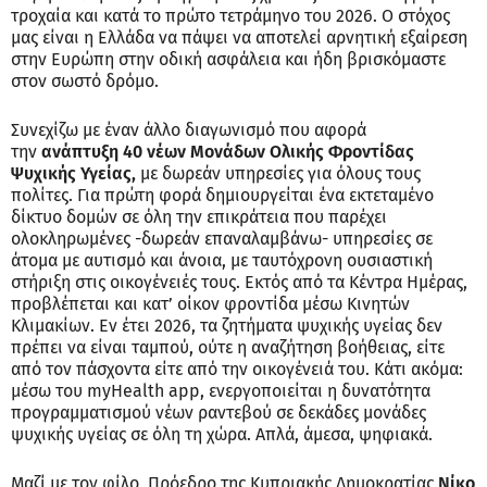
τροχαία και κατά το πρώτο τετράμηνο του 2026. Ο στόχος
μας είναι η Ελλάδα να πάψει να αποτελεί αρνητική εξαίρεση
στην Ευρώπη στην οδική ασφάλεια και ήδη βρισκόμαστε
στον σωστό δρόμο.
Συνεχίζω με έναν άλλο διαγωνισμό που αφορά
την
ανάπτυξη 40 νέων Μονάδων Ολικής Φροντίδας
Ψυχικής Υγείας,
με δωρεάν υπηρεσίες για όλους τους
πολίτες. Για πρώτη φορά δημιουργείται ένα εκτεταμένο
δίκτυο δομών σε όλη την επικράτεια που παρέχει
ολοκληρωμένες -δωρεάν επαναλαμβάνω- υπηρεσίες σε
άτομα με αυτισμό και άνοια, με ταυτόχρονη ουσιαστική
στήριξη στις οικογένειές τους. Εκτός από τα Κέντρα Ημέρας,
προβλέπεται και κατ’ οίκον φροντίδα μέσω Κινητών
Κλιμακίων. Εν έτει 2026, τα ζητήματα ψυχικής υγείας δεν
πρέπει να είναι ταμπού, ούτε η αναζήτηση βοήθειας, είτε
από τον πάσχοντα είτε από την οικογένειά του. Κάτι ακόμα:
μέσω του myHealth app, ενεργοποιείται η δυνατότητα
προγραμματισμού νέων ραντεβού σε δεκάδες μονάδες
ψυχικής υγείας σε όλη τη χώρα. Απλά, άμεσα, ψηφιακά.
Μαζί με τον φίλο, Πρόεδρο της Κυπριακής Δημοκρατίας
Νίκο