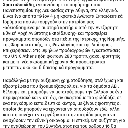
Χριστοδουλίδη,
εγκαινιάσαμε το παράρτημα του
Πανεπιστημίου της Λευκωσίας στην Αθήνα, στο Ελληνικό.
Είναι ένα από τα πλέον 4 μη κρατικά Ανώτατα Εκπαιδευτικά
Ιδρύματα που λειτουργούν στην πατρίδα μας
-αδειοδοτημένα με αυστηρά κριτήρια από την Ανεξάρτητη
Εθνική Αρχή Ανώτατης Εκπαίδευσης- και προσφέρει
προγράμματα σπουδών στα πεδία της Ιατρικής, της Νομικής,
της Φαρμακευτικής, της Ψυχολογίας και της Διοίκησης
Επιχειρήσεων. Στις υψηλών προδιαγραφών εγκαταστάσεις
του UNIC Athens ήδη φοιτούν 280 προπτυχιακοί φοιτητές
και με τη νέα ακαδημαϊκή χρονιά θα προσφέρονται
μεταπτυχιακά και διδακτορικά προγράμματα.
Παράλληλα με την αυξημένη χρηματοδότηση, στελέχωση και
εξωστρέφεια που έχουμε εξασφαλίσει για τα δημόσια ΑΕΙ,
θέλουμε και μπορούμε να μετατρέψουμε την Ελλάδα σε ένα
περιφερειακό και γιατί όχι, αν σκεφτούμε πιο φιλόδοξα, σε
ένα παγκόσμιο εκπαιδευτικό κέντρο, με ξένους φοιτητές οι
οποίοι θα μπορούν να έρχονται να σπουδάζουν εδώ, αλλά
και στη συνέχεια να εργάζονται στην πατρίδα μας για να
ενισχύσουν την εθνική οικονομία. Η επικείμενη συζήτηση για
την αναθεώρηση του Συντάγματος και του άρθρου 16 θα