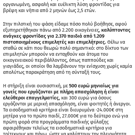
οργανωμένη, ασφαλή και ευέλικτη λύση φροντίδας για
βρέφη και νήπια από 2 μηνών έως 2,5 ετών.
Στην πιλοτική του φάση είδαμε πόσο πολύ βοήθησε, αφού
εξυπηρετήθηκαν πάνω από 2.200 οικογένειες,
καλύπτοντας
ανάγκες φροντίδας για 2.370 παιδιά από 1.209
πιστοποιημένους επιμελητές και επιμελήτριες.
Θέλω να
σταθώ σε κάτι που θεωρώ πολύ σημαντικό: στο δίκτυο των
επιμελητών μπορούν να ενταχθούν και άτομα του
οικογενειακού περιβάλλοντος, όπως παππούδες και
γιαγιάδες, οι οποίοι θα λαμβάνουν την ενίσχυση χωρίς καμία
απολύτως παρακράτηση από τη σύνταξή τους.
Η στήριξη είναι ουσιαστική, με
500 ευρώ μηνιαίως για
γονείς που εργάζονται με πλήρη απασχόληση ή είναι
ελεύθεροι επαγγελματίες,
και 300 ευρώ για όσους
εργάζονται με μερική απασχόληση, είναι φοιτητές ή άνεργοι.
Τα εισοδηματικά κριτήρια είναι διευρυμένα -24.000€ στη
μητέρα για το πρώτο παιδί, 27.000€ για το δεύτερο ενώ για
πρώτη φορά στα προγράμματα παιδικής φύλαξης
αφαιρέθηκαν τελείως τα εισοδηματικά κριτήρια για
τρίτεκνους και πάνω, ώστε να καλύπτουν την πλειονότητα