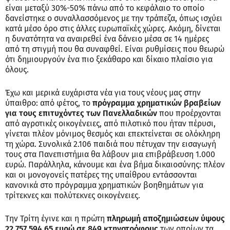
είναι μεταξύ 30%-50% πάνω από το κεφάλαιο το οποίο
δανείστηκε ο συναλλασσόμενος με την τράπεζα, όπως ισχύει
κατά μέσο όρο στις άλλες ευρωπαϊκές χώρες. Ακόμη, δίνεται
η δυνατότητα να αναιρεθεί ένα δάνειο μέσα σε 14 ημέρες
από τη στιγμή που θα συναφθεί. Είναι ρυθμίσεις που θεωρώ
ότι δημιουργούν ένα πιο ξεκάθαρο και δίκαιο πλαίσιο για
όλους.
Έχω και μερικά ευχάριστα νέα για τους νέους μας στην
ύπαιθρο: από φέτος, το
πρόγραμμα χρηματικών βραβείων
για τους επιτυχόντες των Πανελλαδικών
που προέρχονται
από αγροτικές οικογένειες, από πιλοτικό που ήταν πέρυσι,
γίνεται πλέον μόνιμος θεσμός και επεκτείνεται σε ολόκληρη
τη χώρα. Συνολικά 2.106 παιδιά που πέτυχαν την εισαγωγή
τους στα Πανεπιστήμια θα λάβουν μια επιβράβευση 1.000
ευρώ. Παράλληλα, κάνουμε και ένα βήμα δικαιοσύνης: πλέον
και οι μονογονείς πατέρες της υπαίθρου εντάσσονται
κανονικά στο πρόγραμμα χρηματικών βοηθημάτων για
τρίτεκνες και πολύτεκνες οικογένειες.
Την Τρίτη έγινε και η πρώτη
πληρωμή αποζημιώσεων ύψους
22.757.594,65 ευρώ σε 849 κτηνοτρόφους
των οποίων τα