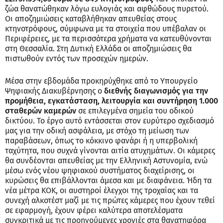
ζώα θανατώθηκαν λόγω ευλογιάς και αφθώδους πυρετού.
Οι αποζημιώσεις καταβλήθηκαν απευθείας στους
κτηνοτρόφους, σύμφωνα με τα στοιχεία που υπέβαλαν οι
Περιφέρειες, με τα περισσότερα χρήματα να κατευθύνονται
στη Θεσσαλία. Στη Δυτική Ελλάδα οι αποζημιώσεις θα
πιστωθούν εντός των προσεχών ημερών.
Μέσα στην εβδομάδα προκηρύχθηκε από το Υπουργείο
Ψηφιακής Διακυβέρνησης ο
διεθνής διαγωνισμός για την
προμήθεια, εγκατάσταση, λειτουργία και συντήρηση 1.000
σταθερών καμερών
σε επιλεγμένα σημεία του οδικού
δικτύου. Το έργο αυτό εντάσσεται στον ευρύτερο σχεδιασμό
μας για την οδική ασφάλεια, με στόχο τη μείωση των
παραβάσεων, όπως το κόκκινο φανάρι ή η υπερβολική
ταχύτητα, που συχνά γίνονται αιτία ατυχημάτων. Οι κάμερες
θα συνδέονται απευθείας με την Ελληνική Αστυνομία, ενώ
μέσω ενός νέου ψηφιακού συστήματος διαχείρισης, οι
κυρώσεις θα επιβάλλονται άμεσα και με διαφάνεια. Ήδη τα
νέα μέτρα ΚΟΚ, οι αυστηροί έλεγχοι της τροχαίας και τα
συνεχή αλκοτέστ μαζί με τις πρώτες κάμερες που έχουν τεθεί
σε εφαρμογή, έχουν φέρει καλύτερα αποτελέσματα
συγκριτικά με τις προηγούμενες χρονιές στα θανατηφόρα