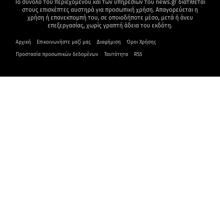
Το σύνολο του περιεχομένου και των υπηρεσιών του news.gr διατίθεται
στους επισκέπτες αυστηρά για προσωπική χρήση. Απαγορεύεται η
χρήση ή επανεκπομπή του, σε οποιοδήποτε μέσο, μετά ή άνευ
επεξεργασίας, χωρίς γραπτή άδεια του εκδότη.
Αρχική
Επικοινωνήστε μαζί μας
Διαφήμιση
Όροι Χρήσης
Προστασία προσωπικών δεδομένων
Ταυτότητα
RSS