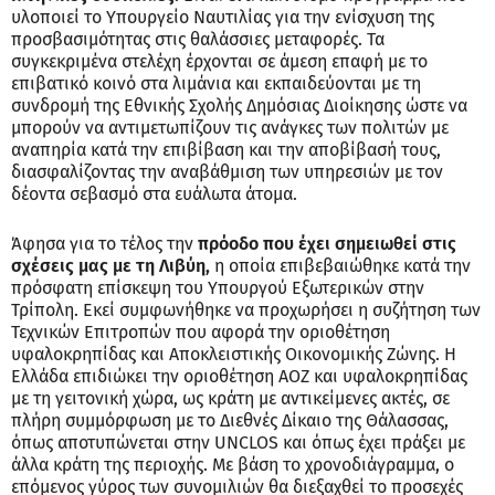
υλοποιεί το Υπουργείο Ναυτιλίας για την ενίσχυση της
προσβασιμότητας στις θαλάσσιες μεταφορές. Τα
συγκεκριμένα στελέχη έρχονται σε άμεση επαφή με το
επιβατικό κοινό στα λιμάνια και εκπαιδεύονται με τη
συνδρομή της Εθνικής Σχολής Δημόσιας Διοίκησης ώστε να
μπορούν να αντιμετωπίζουν τις ανάγκες των πολιτών με
αναπηρία κατά την επιβίβαση και την αποβίβασή τους,
διασφαλίζοντας την αναβάθμιση των υπηρεσιών με τον
δέοντα σεβασμό στα ευάλωτα άτομα.
Άφησα για το τέλος την
πρόοδο που έχει σημειωθεί στις
σχέσεις μας με τη Λιβύη,
η οποία επιβεβαιώθηκε κατά την
πρόσφατη επίσκεψη του Υπουργού Εξωτερικών στην
Τρίπολη. Εκεί συμφωνήθηκε να προχωρήσει η συζήτηση των
Τεχνικών Επιτροπών που αφορά την οριοθέτηση
υφαλοκρηπίδας και Αποκλειστικής Οικονομικής Ζώνης. Η
Ελλάδα επιδιώκει την οριοθέτηση ΑΟΖ και υφαλοκρηπίδας
με τη γειτονική χώρα, ως κράτη με αντικείμενες ακτές, σε
πλήρη συμμόρφωση με το Διεθνές Δίκαιο της Θάλασσας,
όπως αποτυπώνεται στην UNCLOS και όπως έχει πράξει με
άλλα κράτη της περιοχής. Με βάση το χρονοδιάγραμμα, ο
επόμενος γύρος των συνομιλιών θα διεξαχθεί το προσεχές