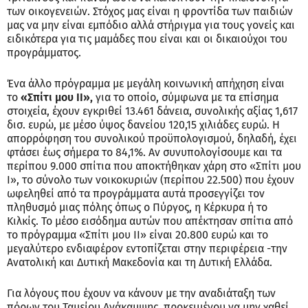
των οικογενειών. Στόχος μας είναι η φροντίδα των παιδιών
μας να μην είναι εμπόδιο αλλά στήριγμα για τους γονείς και
ειδικότερα για τις μαμάδες που είναι και οι δικαιούχοι του
προγράμματος.
Ένα άλλο πρόγραμμα με μεγάλη κοινωνική απήχηση είναι
το
«Σπίτι μου ΙΙ»,
για το οποίο, σύμφωνα με τα επίσημα
στοιχεία, έχουν εγκριθεί 13.461 δάνεια, συνολικής αξίας 1,617
δισ. ευρώ, με μέσο ύψος δανείου 120,15 χιλιάδες ευρώ. Η
απορρόφηση του συνολικού προϋπολογισμού, δηλαδή, έχει
φτάσει έως σήμερα το 84,1%. Αν συνυπολογίσουμε και τα
περίπου 9.000 σπίτια που αποκτήθηκαν χάρη στο «Σπίτι μου
Ι», το σύνολο των νοικοκυριών (περίπου 22.500) που έχουν
ωφεληθεί από τα προγράμματα αυτά προσεγγίζει τον
πληθυσμό μιας πόλης όπως ο Πύργος, η Κέρκυρα ή το
Κιλκίς. Το μέσο εισόδημα αυτών που απέκτησαν σπίτια από
το πρόγραμμα «Σπίτι μου ΙΙ» είναι 20.800 ευρώ και το
μεγαλύτερο ενδιαφέρον εντοπίζεται στην περιφέρεια -την
Ανατολική και Δυτική Μακεδονία και τη Δυτική Ελλάδα.
Για λόγους που έχουν να κάνουν με την αναδιάταξη των
πόρων του Ταμείου Ανάκαμψης, προκειμένου να μην χαθεί