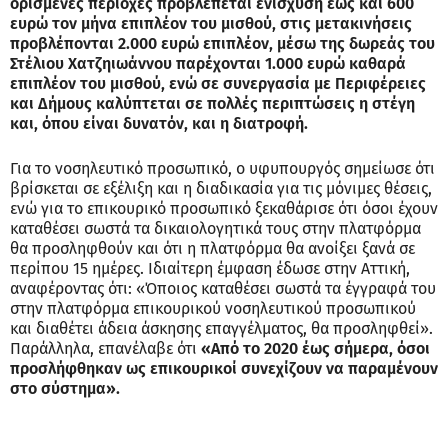
ορισμένες περιοχές προβλέπεται ενίσχυση έως και 600
ευρώ τον μήνα επιπλέον του μισθού, στις μετακινήσεις
προβλέπονται 2.000 ευρώ επιπλέον, μέσω της δωρεάς του
Στέλιου Χατζηιωάννου παρέχονται 1.000 ευρώ καθαρά
επιπλέον του μισθού, ενώ σε συνεργασία με Περιφέρειες
και Δήμους καλύπτεται σε πολλές περιπτώσεις η στέγη
και, όπου είναι δυνατόν, και η διατροφή.
Για το νοσηλευτικό προσωπικό, ο υφυπουργός σημείωσε ότι
βρίσκεται σε εξέλιξη και η διαδικασία για τις μόνιμες θέσεις,
ενώ για το επικουρικό προσωπικό ξεκαθάρισε ότι όσοι έχουν
καταθέσει σωστά τα δικαιολογητικά τους στην πλατφόρμα
θα προσληφθούν και ότι η πλατφόρμα θα ανοίξει ξανά σε
περίπου 15 ημέρες. Ιδιαίτερη έμφαση έδωσε στην Αττική,
αναφέροντας ότι: «Όποιος καταθέσει σωστά τα έγγραφά του
στην πλατφόρμα επικουρικού νοσηλευτικού προσωπικού
και διαθέτει άδεια άσκησης επαγγέλματος, θα προσληφθεί».
Παράλληλα, επανέλαβε ότι
«Από το 2020 έως σήμερα, όσοι
προσλήφθηκαν ως επικουρικοί συνεχίζουν να παραμένουν
στο σύστημα».