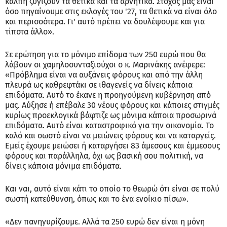
κάλπη ζυγίζουν τα θετικά και τα αρνητικά. Στόχος μας είναι
όσο πηγαίνουμε στις εκλογές του '27, τα θετικά να είναι όλο
και περισσότερα. Γι' αυτό πρέπει να δουλέψουμε και για
τίποτα άλλο».
Σε ερώτηση για το μόνιμο επίδομα των 250 ευρώ που θα
λάβουν οι χαμηλοσυνταξιούχοι ο κ. Μαρινάκης ανέφερε:
«Πρόβλημα είναι να αυξάνεις φόρους και από την άλλη
πλευρά ως καθρεφτάκι σε ιθαγενείς να δίνεις κάποια
επιδόματα. Αυτό το έκανε η προηγούμενη κυβέρνηση από
μας. Αύξησε ή επέβαλε 30 νέους φόρους και κάποιες στιγμές
κυρίως προεκλογικά βάφτιζε ως μόνιμα κάποια προσωρινά
επιδόματα. Αυτό είναι καταστροφικό για την οικονομία. Το
καλό και σωστό είναι να μειώνεις φόρους και να καταργείς.
Εμείς έχουμε μειώσει ή καταργήσει 83 άμεσους και έμμεσους
φόρους και παράλληλα, όχι ως βασική σου πολιτική, να
δίνεις κάποια μόνιμα επιδόματα.
Και ναι, αυτό είναι κάτι το οποίο το θεωρώ ότι είναι σε πολύ
σωστή κατεύθυνση, όπως και το ένα ενοίκιο πίσω».
«Δεν πανηγυρίζουμε. Αλλά τα 250 ευρώ δεν είναι η μόνη