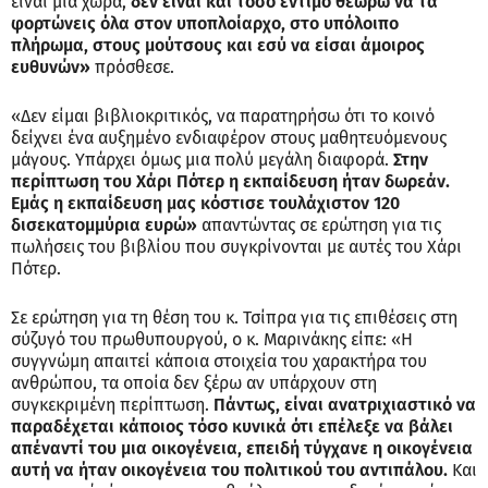
είναι μια χώρα,
δεν είναι και τόσο έντιμο θεωρώ να τα
φορτώνεις όλα στον υποπλοίαρχο, στο υπόλοιπο
πλήρωμα, στους μούτσους και εσύ να είσαι άμοιρος
ευθυνών»
πρόσθεσε.
«Δεν είμαι βιβλιοκριτικός, να παρατηρήσω ότι το κοινό
δείχνει ένα αυξημένο ενδιαφέρον στους μαθητευόμενους
μάγους. Υπάρχει όμως μια πολύ μεγάλη διαφορά.
Στην
περίπτωση του Χάρι Πότερ η εκπαίδευση ήταν δωρεάν.
Εμάς η εκπαίδευση μας κόστισε τουλάχιστον 120
δισεκατομμύρια ευρώ»
απαντώντας σε ερώτηση για τις
πωλήσεις του βιβλίου που συγκρίνονται με αυτές του Χάρι
Πότερ.
Σε ερώτηση για τη θέση του κ. Τσίπρα για τις επιθέσεις στη
σύζυγό του πρωθυπουργού, ο κ. Μαρινάκης είπε: «Η
συγγνώμη απαιτεί κάποια στοιχεία του χαρακτήρα του
ανθρώπου, τα οποία δεν ξέρω αν υπάρχουν στη
συγκεκριμένη περίπτωση.
Πάντως, είναι ανατριχιαστικό να
παραδέχεται κάποιος τόσο κυνικά ότι επέλεξε να βάλει
απέναντί του μια οικογένεια, επειδή τύγχανε η οικογένεια
αυτή να ήταν οικογένεια του πολιτικού του αντιπάλου.
Και