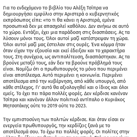
Για το ενδεχόμενο το βιβλίο του Αλέξη Τσίπρα να
δημιουργήσει εμφύλιο στην Αριστερά ο κυβερνητικός
εκπρόσωπος είπε: «το τι θα κάνει η Αριστερά, εμένα
προσωπικά δεν με απασχολεί καθόλου. Δεν ανήκω σε αυτό
το χώρο. Εντάξει, έχει μια παράδοση στις διασπάσεις. Ας τα
λύσουν μόνοι τους. Όλοι αυτοί μαζί κατέστρεψαν τη χώρα.
Όλοι αυτοί μαζί μας έστειλαν στις ουρές. Ένα κόμμα ήταν
όταν είχαν την εξουσία και εκεί έδειξαν και το χαρακτήρα
τους. Στη συνέχεια, ως αντιπολίτευση, διασπάστηκαν. Ας τα
βρούνε μεταξύ τους, εάν δεν τα βρούνε πρόβλημά τους
είναι. Νομίζω ότι ο πρωθυπουργός το μόνο που περιμένει
είναι αποτέλεσμα. Αυτό περιμένει η κοινωνία. Περιμένει
αποτέλεσμα από την κυβέρνηση, από κάθε υπουργό, από
κάθε στέλεχος. Γι' αυτό θα αξιολογηθεί και ο ίδιος και όλοι
εμείς. Το έχει πει πάρα πολλές φορές. Δεν κέρδισε κανέναν
Τσίπρα και κανέναν άλλον πολιτικό αντίπαλο ο Κυριάκος
Μητσοτάκης ούτε το 2019 ούτε το 2023.
Την εμπιστοσύνη των πολιτών κέρδισε. Και όταν είσαι εν
ενεργεία πρωθυπουργός, την κερδίζεις ξανά με το
αποτέλεσμά σου. Το έχω πει πολλές φορές. Οι πολίτες στην