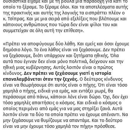
ουσιαστικά είχαμε και με τη βούλα μια παραδοχή για κάτι το
οποίο το ξέραμε. Το ξέραμε όλοι. Και τα αποτελέσματα αυτής
της πρακτικής και αυτής της λογικής τα εισπράττει πλέον ο
κ. Τσίπρας. Και με μια σειρά από εξελίξεις που βλέπουμε και
κάποιους ανθρώπους που τώρα δεν είναι φίλοι του και
συμμετείχαν σε όλη αυτή την επίθεση».
«Πρέπει να αποφύγουμε δύο λάθη. Και εμείς και όσοι έχουμε
δημόσιο λόγο. Το ένα λάθος είναι να ξεχάσουμε. Δεν πρέπει
να ξεχάσουμε, διότι υπάρχουν και ζητήματα ηθικής. Όλα
αυτά που έγιναν δεν είναι μόνο πολιτικά, δείχνουν και την
ηθική μιας κυβέρνησης. Αυτός λοιπόν είναι ο πρώτος
κίνδυνος.
Δεν πρέπει να ξεχάσουμε γιατί η ιστορία
επαναλαμβάνεται όταν την ξεχνάς.
Ο δεύτερος κίνδυνος
είναι να θεωρήσουμε ότι αυτός είναι ο πήχης. Ότι είναι τόσο
χαμηλά ο πήχης, ειδικά για εμάς, και εντάξει μωρέ, θα
περάσουμε από πάνω, κάποιοι λένε είναι δώρο. Όχι, δεν έχει
τόσο χαμηλές απαιτήσεις ο κόσμος. Και ειδικά ο κόσμος ο
οποίος περιμένει από εμάς για να μας στηρίξει ξανά. Αυτά
λοιπόν είναι τα δύο τα οποία πρέπει να έχουμε απέναντι. Να
μην ξεχάσουμε να θυμίζουμε να απαντάμε. Και το δεύτερο
είναι να μην έχουμε τόσο χαμηλά τον πήχη» πρόσθεσε.