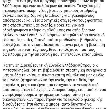
τρέχει και ένα μεγάλο πρόγραμμα συντήρησης των περίπου
7.000 υφιστάμενων παλιότερων κατοικιών. Το σχέδιό μας
περιλαμβάνει ακόμη νέους βρεφονηπιακούς σταθμούς,
στέγες υποστηριζόμενης διαβίωσης για ηλικιωμένους
απόστρατους και νέες φοιτητικές στέγες για τους φοιτητές
στις στρατιωτικές μας σχολές. Πρόκειται για ένα
ολοκληρωμένο πλέγμα αναβάθμισης και στήριξης των
στελεχών των Ενόπλων Δυνάμεων, το πρώτο τόσο συνολικό
εδώ και δεκαετίες. Ξεκινά από το μισθολόγιο-βαθμολόγιο,
συνεχίζεται με την εκπαίδευση και φτάνει μέχρι τη βελτίωση
της καθημερινότητάς τους. Είναι το ελάχιστο που τους
οφείλουμε για την αποστολή που επιτελούν», επισημαίνει.
Για την 3η Διακυβερνητική Σύνοδο Ελλάδας-Κύπρου ο κ.
Μητσοτάκης λέει ότι επιβεβαίωσε τη στρατηγική συνεργασία
μας σε όλα τα κρίσιμα μέτωπα και τη σύμπλευσή μας σε όλα
τα μεγάλα ζητήματα: «Από την υγεία, την παιδεία, την
ασφάλεια, μέχρι και έργα που ενισχύουν το γεωπολιτικό
αποτύπωμα των δύο χωρών. Αποφασίσαμε, έτσι, από κοινού
να προχωρήσουμε στην άμεση επικαιροποίηση των
οικονομοτεχνικών παραμέτρων για το καλώδιο ηλεκτρικής
διασύνδεσης, έτσι ώστε να μπορεί αυτό δυνητικά να