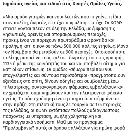
δημόσιας υγείας και ειδικά στις Κινητές Ομάδες Υγείας.
«Μια ομάδα γιατρών και νοσηλευτών που πηγαίνει η ίδια
στον πολίτη, δωρεάν, είτε έχει ασφάλιση είτε όχι. Οι ΚΟΜΥ
επεκτείνονται πλέον σε όλη την Ελλάδα, με έμφαση τις
νησιωτικές, ορεινές και απομακρυσμένες περιοχές,
προκειμένου να παρέχουν πρωτοβάθμια φροντίδα και
πρόληψη κατ' οίκον σε πάνω 500.000 πολίτες ετησίως. Μόνο
τον Νοέμβριο θα μεταβούν σε 900 περιοχές. Οποιοσδήποτε
πολίτης μπορεί να τους καλέσει δωρεάν μέσω της γραμμής
1135 ή μέσω της κοινότητάς του και να υποβάλει αίτημα για
κατ' οίκον επίσκεψη. Οι ομάδες -σήμερα περίπου 900
επαγγελματίες και σύντομα περισσότεροι- πραγματοποιούν
εξετάσεις στο σπίτι, δίνουν οδηγίες και συμβουλές μέσω
τηλεϊατρικής, συνταγογραφούν φάρμακα, εμβολιάζουν και
αν χρειάζεται συμπληρώνουν και τον ηλεκτρονικό φάκελο
υγείας. Το πόσο χρήσιμη είναι η υπηρεσία αυτή φαίνεται
στην πράξη. Στη πιλοτική τους λειτουργία σε 175 περιοχές
της Ελλάδας, οι ΚΟΜΥ εντόπισαν πολλούς αδιάγνωστους
πάσχοντες με υπέρταση, υψηλή χοληστερίνη και
καρδιαγγειακά νοσήματα. Μαζί με το πρόγραμμα
"Προλαμβάνω", αυτές οι δράσεις αλλάζουν για πρώτη φορά