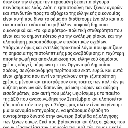
όταν δεν την είχαμε την περασμένη δεκαετία σίγουρα
πεινάσαμε ως λαός. Διότι η εμπιστοσύνη των ξένων αγορών
και επενδυτών προς το αξιόχρεο της ελληνικής οικονομίας
είναι αυτή που δίνει το σήμα ότι διαθέτουμε ένα όλο και πιο
ελκυστικό επενδυτικό περιβάλλον, ασφαλή δημόσια
οικονομικά και -το κρισιμότερο- πολιτική σταθερότητα που
είναι και το σημαντικότερο για την ανάληψη ρίσκου και την
υλοποίηση μακροπρόθεσμων επενδυτικών σχεδίων.
Υπάρχουν όμως και εντελώς πρακτικοί λόγοι που φωτίζουν
τη σημασία της πιστοληπτικής μας αναβάθμισης: η ταχύτερη
αποπληρωμή και αποκλιμάκωση του ελληνικού δημόσιου
χρέους οδηγεί, σύμφωνα με τον Οργανισμό Δημοσίου
Χρέους, σε εξοικονόμηση περίπου 800 εκατ. ευρώ. Και αυτά
είναι χρήματα που αντί να πηγαίνουν στην εξυπηρέτηση
χρέους, μένουν και επιστρέφουν στις τσέπες των πολιτών με
αύξηση κοινωνικών δαπανών, μείωση φόρων και αύξηση
εισοδημάτων, σαν αυτή που μόλις ψηφίσαμε με το πακέτο
της ΔΕΘ που ανακοινώθηκε τον Σεπτέμβριο και υλοποιείται
ήδη από αυτόν τον μήνα. Στόχος μας πλέον είναι να γίνουμε
μια οικονομία κατηγορίας Α, να φτάσουμε δηλαδή το
συντομότερο δυνατό στην ανώτερη βαθμίδα αξιολόγησης
των ξένων οίκων. Εκεί που βρίσκονται και όλες οι χώρες που
έχουν εξασφαλίσει την ευημερία των πολιτών τους με καλά