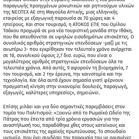
παραγωγής προηγμένων μονωτικών και ρητινούχων υλικών
της ΝΕΟΤΕΧ ΑΕ στη Μαγούλα Αττικής, μιας ελληνικής
εταιρείας με εξαγωγική παρουσία σε 70 χώρες και 4
ηπείρους. Και στον τουρισμό, η ΑΤΟΚΟΣ ΕΠΕ του Ομίλου
Τσάκου προχωρά σε μια νέα τουριστική μονάδα στην Ιθάκη,
που θα απευθύνεται σε υψηλών εισοδημάτων επισκέπτες. Ο
συνολικός αριθμός στρατηγικών επενδύσεων -μαζί με τις
ανωτέρω 3- που εγκρίθηκαν τον τελευταίο χρόνο ανέρχεται
σε 18, συνολικού ύψους 2,7 δισ. ευρώ, που είναι ο
μεγαλύτερος αριθμός στρατηγικών επενδύσεων όλα τα
τελευταία χρόνια. Από αυτές, 9 αφορούν τη βιομηχανία, 7
τον τουρισμό, και 2 την έρευνα, την καινοτομία και την
τεχνολογία. Και όλα αυτά έχουν σημασία γιατί φέρνουν
πραγματική κίνηση στην οικονομία: δουλειές, παραγωγή,
εξαγωγές, καλύτερες υπηρεσίες», σημειώνει.
Επίσης μιλάει και για δύο σημαντικές παρεμβάσεις στον
τομέα του Πολιτισμού: «Ξεκινώ από το Ρωμαϊκό Ωδείο της
Πάτρας που έπειτα από τρία χρόνια εργασιών για την
αναστήλωσή του, παραδόθηκε χθες στους κατοίκους και
τους επισκέπτες της αχαϊκής πρωτεύουσας. Το σπουδαίο
μνημείο, που έχει συνδέσει την παρουσία του με ορισμένες