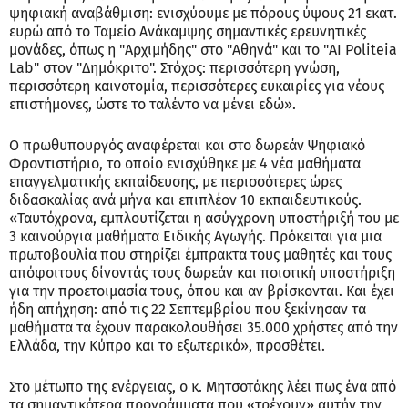
ψηφιακή αναβάθμιση: ενισχύουμε με πόρους ύψους 21 εκατ.
ευρώ από το Ταμείο Ανάκαμψης σημαντικές ερευνητικές
μονάδες, όπως η "Αρχιμήδης" στο "Αθηνά" και το "AI Politeia
Lab" στον "Δημόκριτο". Στόχος: περισσότερη γνώση,
περισσότερη καινοτομία, περισσότερες ευκαιρίες για νέους
επιστήμονες, ώστε το ταλέντο να μένει εδώ».
Ο πρωθυπουργός αναφέρεται και στο δωρεάν Ψηφιακό
Φροντιστήριο, το οποίο ενισχύθηκε με 4 νέα μαθήματα
επαγγελματικής εκπαίδευσης, με περισσότερες ώρες
διδασκαλίας ανά μήνα και επιπλέον 10 εκπαιδευτικούς.
«Ταυτόχρονα, εμπλουτίζεται η ασύγχρονη υποστήριξή του με
3 καινούργια μαθήματα Ειδικής Αγωγής. Πρόκειται για μια
πρωτοβουλία που στηρίζει έμπρακτα τους μαθητές και τους
απόφοιτους δίνοντάς τους δωρεάν και ποιοτική υποστήριξη
για την προετοιμασία τους, όπου και αν βρίσκονται. Και έχει
ήδη απήχηση: από τις 22 Σεπτεμβρίου που ξεκίνησαν τα
μαθήματα τα έχουν παρακολουθήσει 35.000 χρήστες από την
Ελλάδα, την Κύπρο και το εξωτερικό», προσθέτει.
Στο μέτωπο της ενέργειας, ο κ. Μητσοτάκης λέει πως ένα από
τα σημαντικότερα προγράμματα που «τρέχουν» αυτήν την