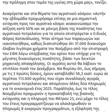
την πρόληψη στον τομέα της υγείας στη χώρα μας», τονίζει.
Αναφέρεται και στα θέματα του αγροτικού κόσμου: «Αυτήν
την εβδομάδα προχωρήσαμε επίσης σε μια σημαντική
ενίσχυση προς τον αγροτικό κόσμο: ανακοινώσαμε την
αύξηση κατά 50% και σε μόνιμη βάση της ποσότητας του
αγροτικού πετρελαίου για το οποίο επιστρέφεται ο Ειδικός
Φόρος Κατανάλωσης. Ήταν αίτημα των παραγωγών και
ικανοποιήθηκε, καθώς διαπιστώθηκε ότι 37.000 δικαιούχοι
έλαβαν λιγότερα χρήματα τον Νοέμβριο από την επιστροφή
του ΕΦΚ λόγω υπέρβασης του ορίου που υπήρχε για τις
μέγιστες δικαιούμενες ποσότητες, βάσει των δεικτών
μηχανικής απασχόλησης. Οι αγρότες αυτοί θα λάβουν το
επιπλέον ποσό τον Δεκέμβριο. Να θυμίσω ότι, έως σήμερα,
με τις 3 πρώτες δόσεις, έχουν καταβληθεί 56,3 εκατ. ευρώ σε
περίπου 113.000 αγρότες που είχαν συναλλαγές αγοράς
αγροτικού πετρελαίου και απομένουν άλλες δύο πληρωμές
για το οικονομικό έτος 2025. Παράλληλα, έως το τέλος
Νοεμβρίου προχωρούν η προκαταβολή της βασικής
ενίσχυσης και η πληρωμή του Μέτρου 23, ενώ μέχρι το τέλος
του έτους προγραμματίζουμε να ολοκληρωθούν οι
πληρωμές 8 εκκρεμών προγραμμάτων, η εξόφληση της