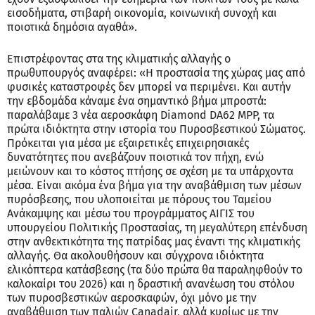
εισοδήματα, στιβαρή οικονομία, κοινωνική συνοχή και
ποιοτικά δημόσια αγαθά».
Επιστρέφοντας στα της κλιματικής αλλαγής ο
πρωθυπουργός αναφέρει: «Η προστασία της χώρας μας από
φυσικές καταστροφές δεν μπορεί να περιμένει. Και αυτήν
την εβδομάδα κάναμε ένα σημαντικό βήμα μπροστά:
παραλάβαμε 3 νέα αεροσκάφη Diamond DA62 MPP, τα
πρώτα ιδιόκτητα στην ιστορία του Πυροσβεστικού Σώματος.
Πρόκειται για μέσα με εξαιρετικές επιχειρησιακές
δυνατότητες που ανεβάζουν ποιοτικά τον πήχη, ενώ
μειώνουν και το κόστος πτήσης σε σχέση με τα υπάρχοντα
μέσα. Είναι ακόμα ένα βήμα για την αναβάθμιση των μέσων
πυρόσβεσης, που υλοποιείται με πόρους του Ταμείου
Ανάκαμψης και μέσω του προγράμματος ΑΙΓΙΣ του
υπουργείου Πολιτικής Προστασίας, τη μεγαλύτερη επένδυση
στην ανθεκτικότητα της πατρίδας μας έναντι της κλιματικής
αλλαγής. Θα ακολουθήσουν και σύγχρονα ιδιόκτητα
ελικόπτερα κατάσβεσης (τα δύο πρώτα θα παραληφθούν το
καλοκαίρι του 2026) και η δραστική ανανέωση του στόλου
των πυροσβεστικών αεροσκαφών, όχι μόνο με την
αναβάθμιση των παλιών Canadair, αλλά κυρίως με την