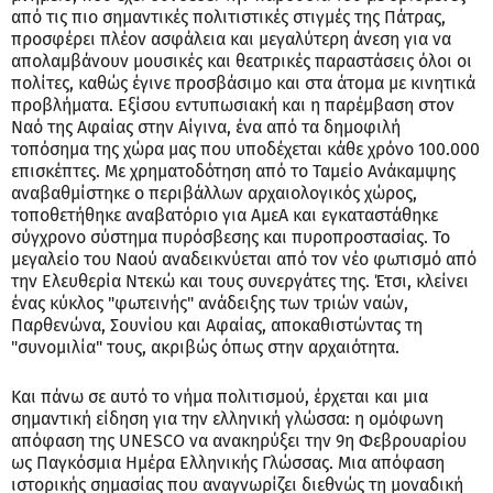
από τις πιο σημαντικές πολιτιστικές στιγμές της Πάτρας,
προσφέρει πλέον ασφάλεια και μεγαλύτερη άνεση για να
απολαμβάνουν μουσικές και θεατρικές παραστάσεις όλοι οι
πολίτες, καθώς έγινε προσβάσιμο και στα άτομα με κινητικά
προβλήματα. Εξίσου εντυπωσιακή και η παρέμβαση στον
Ναό της Αφαίας στην Αίγινα, ένα από τα δημοφιλή
τοπόσημα της χώρα μας που υποδέχεται κάθε χρόνο 100.000
επισκέπτες. Με χρηματοδότηση από το Ταμείο Ανάκαμψης
αναβαθμίστηκε ο περιβάλλων αρχαιολογικός χώρος,
τοποθετήθηκε αναβατόριο για ΑμεΑ και εγκαταστάθηκε
σύγχρονο σύστημα πυρόσβεσης και πυροπροστασίας. Το
μεγαλείο του Ναού αναδεικνύεται από τον νέο φωτισμό από
την Ελευθερία Ντεκώ και τους συνεργάτες της. Έτσι, κλείνει
ένας κύκλος "φωτεινής" ανάδειξης των τριών ναών,
Παρθενώνα, Σουνίου και Αφαίας, αποκαθιστώντας τη
"συνομιλία" τους, ακριβώς όπως στην αρχαιότητα.
Και πάνω σε αυτό το νήμα πολιτισμού, έρχεται και μια
σημαντική είδηση για την ελληνική γλώσσα: η ομόφωνη
απόφαση της UNESCO να ανακηρύξει την 9η Φεβρουαρίου
ως Παγκόσμια Ημέρα Ελληνικής Γλώσσας. Μια απόφαση
ιστορικής σημασίας που αναγνωρίζει διεθνώς τη μοναδική