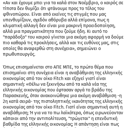
«Αν και έχουμε μπει για τα καλά στον Νοέμβριο, ο καιρός σε
τίποτα δεν θυμίζει ότι φτάνουμε προς το τέλος του
φθινοπώρου. Είναι από εκείνες τις στιγμές που μας
υπενθυμίζουν, σχεδόν αθόρυβα αλλά επίμονα, πως η
κλιματική αλλαγή δεν είναι μια μακρινή προειδοποίηση,
αλλά μια πραγματικότητα που ζούμε ήδη. Κι αυτό το
"παράδοξο" του καιρού γίνεται μια ακόμη αφορμή να δούμε
πιο καθαρά τις προκλήσεις, αλλά και τις ευθύνες μας, στις
οποίες θα αναφερθώ στη συνέχεια», σημειώνει ο
πρωθυπουργός.
Όπως επισημαίνεται στο ΑΠΕ ΜΠΕ, το πρώτο θέμα που
επισημαίνει στη συνέχεια είναι η αναβάθμιση της ελληνικής
οικονομίας από τον οίκο Fitch και εξηγεί γιατί είναι
σημαντική: «Θέλω να ξεκινήσω από τα καλά νέα της
ελληνικής οικονομίας που έφτασαν αργά το βράδυ της
Παρασκευής, όταν ανακοινώθηκε μια ακόμη αναβάθμιση -η
2η κατά σειρά- της πιστοληπτικής ικανότητας της ελληνικής
οικονομίας από τον οίκο Fitch. Γιατί είναι σημαντική αυτή η
αναβάθμιση; Ή για να το πω λαϊκότερα, όπως ειρωνεύονταν
κάποιοι από την αντιπολίτευση, "τρώγεται" η επενδυτική
βαθμίδα της ελληνικής οικονομίας; Η απάντηση είναι πως