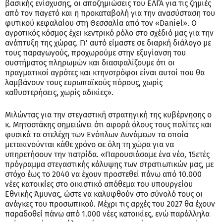
βασικής ενίσχυσης, οι αποζημιώσεις του ΕΛΓΑ για τις ζημιές
από τον παγετό και η προκαταβολή για την ανασύσταση του
φυτικού κεφαλαίου στη Θεσσαλία από τον «Daniel». Ο
αγροτικός κόσμος έχει κεντρικό ρόλο στο σχέδιό μας για την
ανάπτυξη της χώρας. Γι' αυτό είμαστε σε διαρκή διάλογο με
τους παραγωγούς, προχωρούμε στην εξυγίανση του
συστήματος πληρωμών και διασφαλίζουμε ότι οι
πραγματικοί αγρότες και κτηνοτρόφοι είναι αυτοί που θα
λαμβάνουν τους ευρωπαϊκούς πόρους, χωρίς
καθυστερήσεις, χωρίς αδικίες».
Μιλώντας για την στεγαστική στρατηγική της κυβέρνησης ο
κ. Μητσοτάκης σημειώνει ότι αφορά όλους τους πολίτες και
φυσικά τα στελέχη των Ενόπλων Δυνάμεων τα οποία
μετακινούνται κάθε χρόνο σε όλη τη χώρα για να
υπηρετήσουν την πατρίδα. «Παρουσιάσαμε ένα νέο, 15ετές
πρόγραμμα στεγαστικής κάλυψης των στρατιωτικών μας, με
στόχο έως το 2040 να έχουν προστεθεί πάνω από 10.000
νέες κατοικίες στο οικιστικό απόθεμα του υπουργείου
Εθνικής Άμυνας, ώστε να καλυφθούν στο σύνολό τους οι
ανάγκες του προσωπικού. Μέχρι τις αρχές του 2027 θα έχουν
παραδοθεί πάνω από 1.000 νέες κατοικίες, ενώ παράλληλα