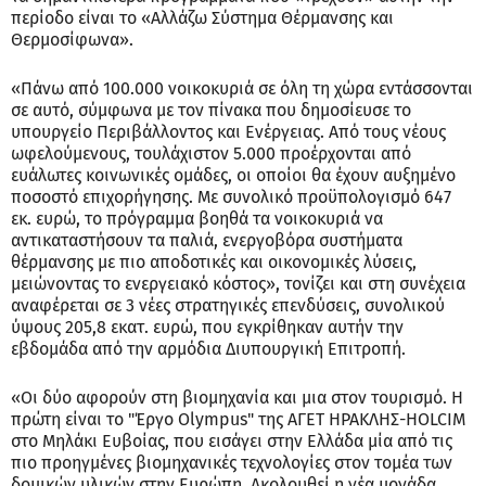
περίοδο είναι το «Αλλάζω Σύστημα Θέρμανσης και
Θερμοσίφωνα».
«Πάνω από 100.000 νοικοκυριά σε όλη τη χώρα εντάσσονται
σε αυτό, σύμφωνα με τον πίνακα που δημοσίευσε το
υπουργείο Περιβάλλοντος και Ενέργειας. Από τους νέους
ωφελούμενους, τουλάχιστον 5.000 προέρχονται από
ευάλωτες κοινωνικές ομάδες, οι οποίοι θα έχουν αυξημένο
ποσοστό επιχορήγησης. Με συνολικό προϋπολογισμό 647
εκ. ευρώ, το πρόγραμμα βοηθά τα νοικοκυριά να
αντικαταστήσουν τα παλιά, ενεργοβόρα συστήματα
θέρμανσης με πιο αποδοτικές και οικονομικές λύσεις,
μειώνοντας το ενεργειακό κόστος», τονίζει και στη συνέχεια
αναφέρεται σε 3 νέες στρατηγικές επενδύσεις, συνολικού
ύψους 205,8 εκατ. ευρώ, που εγκρίθηκαν αυτήν την
εβδομάδα από την αρμόδια Διυπουργική Επιτροπή.
«Οι δύο αφορούν στη βιομηχανία και μια στον τουρισμό. Η
πρώτη είναι το "Έργο Olympus" της ΑΓΕΤ ΗΡΑΚΛΗΣ-HOLCIM
στο Μηλάκι Ευβοίας, που εισάγει στην Ελλάδα μία από τις
πιο προηγμένες βιομηχανικές τεχνολογίες στον τομέα των
δομικών υλικών στην Ευρώπη. Ακολουθεί η νέα μονάδα