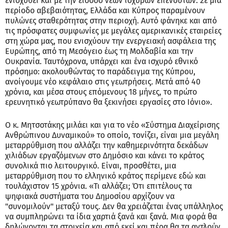
ενισχυθεί και με την είσοδο νέων ισχυρών επενδυτών. Σε μια
περίοδο αβεβαιότητας, Ελλάδα και Κύπρος παραμένουν
πυλώνες σταθερότητας στην περιοχή. Αυτό φάνηκε και από
τις πρόσφατες συμφωνίες με μεγάλες αμερικανικές εταιρείες
στη χώρα μας, που ενισχύουν την ενεργειακή ασφάλεια της
Ευρώπης, από τη Μεσόγειο έως τη Μολδαβία και την
Ουκρανία. Ταυτόχρονα, υπάρχει και ένα ισχυρό εθνικό
πρόσημο: ακολουθώντας το παράδειγμα της Κύπρου,
ανοίγουμε νέο κεφάλαιο στις γεωτρήσεις. Μετά από 40
χρόνια, και μέσα στους επόμενους 18 μήνες, το πρώτο
ερευνητικό γεωτρύπανο θα ξεκινήσει εργασίες στο Ιόνιο».
Ο κ. Μητσοτάκης μιλάει και για το νέο «Σύστημα Διαχείρισης
Ανθρώπινου Δυναμικού» το οποίο, τονίζει, είναι μια μεγάλη
μεταρρύθμιση που αλλάζει την καθημερινότητα δεκάδων
χιλιάδων εργαζόμενων στο Δημόσιο και κάνει το κράτος
συνολικά πιο λειτουργικό. Είναι, προσθέτει, μια
μεταρρύθμιση που το ελληνικό κράτος περίμενε εδώ και
τουλάχιστον 15 χρόνια. «Τι αλλάζει; Ότι επιτέλους τα
ψηφιακά συστήματα του Δημοσίου αρχίζουν να
"συνομιλούν" μεταξύ τους. Δεν θα χρειάζεται ένας υπάλληλος
να συμπληρώνει τα ίδια χαρτιά ξανά και ξανά. Μια φορά θα
δηλώνονται τα στοιχεία και από εκεί και πέρα θα τα αντλούν