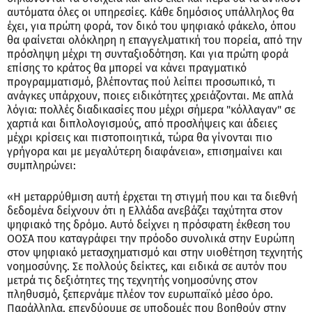
αυτόματα όλες οι υπηρεσίες. Κάθε δημόσιος υπάλληλος θα
έχει, για πρώτη φορά, τον δικό του ψηφιακό φάκελο, όπου
θα φαίνεται ολόκληρη η επαγγελματική του πορεία, από την
πρόσληψη μέχρι τη συνταξιοδότηση. Και για πρώτη φορά
επίσης το κράτος θα μπορεί να κάνει πραγματικό
προγραμματισμό, βλέποντας πού λείπει προσωπικό, τι
ανάγκες υπάρχουν, ποιες ειδικότητες χρειάζονται. Με απλά
λόγια: πολλές διαδικασίες που μέχρι σήμερα "κόλλαγαν" σε
χαρτιά και διπλολογισμούς, από προσλήψεις και άδειες
μέχρι κρίσεις και πιστοποιητικά, τώρα θα γίνονται πιο
γρήγορα και με μεγαλύτερη διαφάνεια», επισημαίνει και
συμπληρώνει:
«Η μεταρρύθμιση αυτή έρχεται τη στιγμή που και τα διεθνή
δεδομένα δείχνουν ότι η Ελλάδα ανεβάζει ταχύτητα στον
ψηφιακό της δρόμο. Αυτό δείχνει η πρόσφατη έκθεση του
ΟΟΣΑ που καταγράφει την πρόοδο συνολικά στην Ευρώπη
στον ψηφιακό μετασχηματισμό και στην υιοθέτηση τεχνητής
νοημοσύνης. Σε πολλούς δείκτες, και ειδικά σε αυτόν που
μετρά τις δεξιότητες της τεχνητής νοημοσύνης στον
πληθυσμό, ξεπερνάμε πλέον τον ευρωπαϊκό μέσο όρο.
Παράλληλα, επενδύουμε σε υποδομές που βοηθούν στην