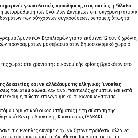
 σημερινές γεωπολιτικές προκλήσεις, στις οποίες η Ελλάδα
ερη μεταρρύθμιση των Ενόπλων Δυνάμεων στη σύγχρονη ιστορία
διδαγμάτων των σύγχρονων συγκρούσεων, σε τομείς όπως τα
ραμμα Αμυντικών Εξοπλισμών για τα επόμενα 12 συν 8 χρόνια,
ικών προγραμμάτων με σεβασμό στον δημοσιονομικό χώρο ο
της χώρας στα χρόνια της οικονομικής κρίσης βρισκόταν στο
ς δεκαετίας και να αλλάξουμε τις ελληνικές Ένοπλες
σεις του 21ου αιώνα.
Δεν είναι πακτωλός χρημάτων και κατά
επιλέγουμε, πώς το επιλέγουμε και τι κάνουμε» τόνισε.
οτόμου αμυντικού οικοσυστήματος με τη σύσταση της
ληνικού Κέντρο Αμυντικής Καινοτομίας (ΕΛΚΑΚ).
σκει τις Ένοπλες Δυνάμεις όχι να ζητάνε προϊόντα, αλλά να
ι τα ερωτήματα από τη Διεύθυνση Καινοτομίας και τα