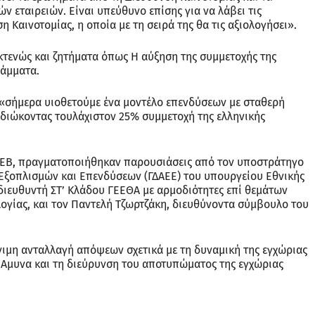
ν εταιρειών. Είναι υπεύθυνο επίσης για να λάβει τις
η Καινοτομίας, η οποία με τη σειρά της θα τις αξιολογήσει».
κτενώς και ζητήματα όπως Η αύξηση της συμμετοχής της
ράμματα.
 «σήμερα υιοθετούμε ένα μοντέλο επενδύσεων με σταθερή
ιδιώκοντας τουλάχιστον 25% συμμετοχή της ελληνικής
 ΣΕΒ, πραγματοποιήθηκαν παρουσιάσεις από τον υποστράτηγο
Εξοπλισμών και Επενδύσεων (ΓΔΑΕΕ) του υπουργείου Εθνικής
διευθυντή ΣΤ’ Κλάδου ΓΕΕΘΑ με αρμοδιότητες επί θεμάτων
ολογίας, και τον Παντελή Τζωρτζάκη, διευθύνοντα σύμβουλο του
νιμη ανταλλαγή απόψεων σχετικά με τη δυναμική της εγχώριας
 ‘Αμυνα και τη διεύρυνση του αποτυπώματος της εγχώριας