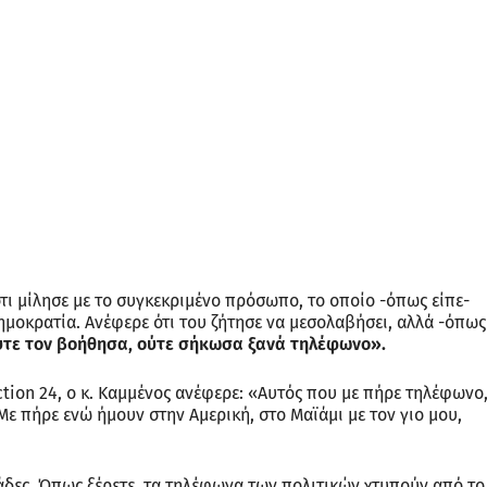
ότι μίλησε με το συγκεκριμένο πρόσωπο, το οποίο -όπως είπε-
ημοκρατία. Ανέφερε ότι του ζήτησε να μεσολαβήσει, αλλά -όπως
ούτε τον βοήθησα, ούτε σήκωσα ξανά τηλέφωνο».
tion 24, ο κ. Καμμένος ανέφερε: «Αυτός που με πήρε τηλέφωνο
Με πήρε ενώ ήμουν στην Αμερική, στο Μαϊάμι με τον γιο μου,
άδες. Όπως ξέρετε, τα τηλέφωνα των πολιτικών χτυπούν από το