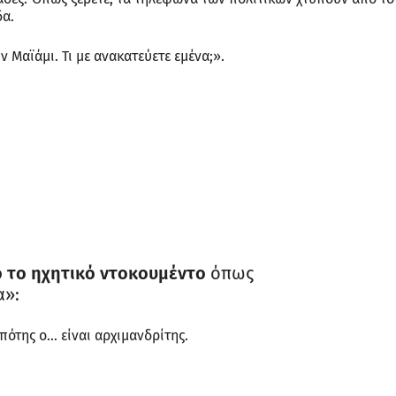
δα.
 Μαϊάμι. Τι με ανακατεύετε εμένα;».
 το ηχητικό ντοκουμέντο
όπως
α»:
σπότης ο… είναι αρχιμανδρίτης.