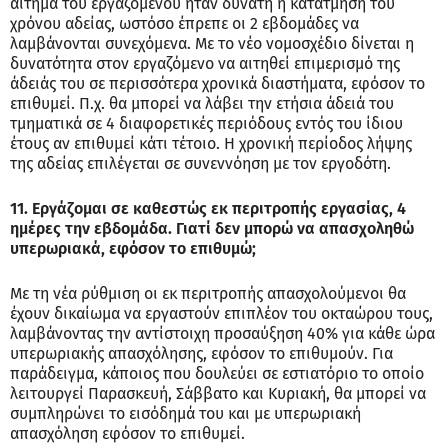
αίτημα του εργαζομένου ήταν δυνατή η κατάτμηση του
χρόνου αδείας, ωστόσο έπρεπε οι 2 εβδομάδες να
λαμβάνονται συνεχόμενα. Με το νέο νομοσχέδιο δίνεται η
δυνατότητα στον εργαζόμενο να αιτηθεί επιμερισμό της
άδειάς του σε περισσότερα χρονικά διαστήματα, εφόσον το
επιθυμεί. Π.χ. θα μπορεί να λάβει την ετήσια άδειά του
τμηματικά σε 4 διαφορετικές περιόδους εντός του ίδιου
έτους αν επιθυμεί κάτι τέτοιο. Η χρονική περίοδος λήψης
της αδείας επιλέγεται σε συνεννόηση με τον εργοδότη.
11. Εργάζομαι σε καθεστώς εκ περιτροπής εργασίας, 4
ημέρες την εβδομάδα. Γιατί δεν μπορώ να απασχοληθώ
υπερωριακά, εφόσον το επιθυμώ;
Με τη νέα ρύθμιση οι εκ περιτροπής απασχολούμενοι θα
έχουν δικαίωμα να εργαστούν επιπλέον του οκταώρου τους,
λαμβάνοντας την αντίστοιχη προσαύξηση 40% για κάθε ώρα
υπερωριακής απασχόλησης, εφόσον το επιθυμούν. Για
παράδειγμα, κάποιος που δουλεύει σε εστιατόριο το οποίο
λειτουργεί Παρασκευή, Σάββατο και Κυριακή, θα μπορεί να
συμπληρώνει το εισόδημά του και με υπερωριακή
απασχόληση εφόσον το επιθυμεί.