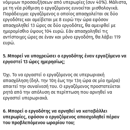
νόμιμων προσαυξήσεων από υπερωρίες (συν 40%). Μάλιστα,
με τη νέα ρύθμιση ο εργαζόμενος ευνοείται μισθολογικά.
Παράδειγμα: εργαζόμενος ο οποίος απασχολείται σε δύο
εργοδότες και αμείβεται με 8 ευρώ την ώρα εφόσον
απασχοληθεί 13 ώρες σε δύο εργοδότες, θα αμειφθεί με
ημερομίσθιο ύψους 104 ευρώ. Εάν απασχοληθεί τις
αντίστοιχες ώρες σε έναν και μόνο εργοδότη, θα λάβει 119
ευρώ.
5. Μπορεί να υποχρεώσει ο εργοδότης έναν εργαζόμενο να
εργαστεί 13 ώρες ημερησίως;
Όχι. Το να εργαστεί ο εργαζόμενος σε υπερωριακή
απασχόληση (δηλ. την 10η έως την 13η ώρα σε μία ημέρα)
απαιτεί την συναίνεσή του. Ο εργαζόμενος προστατεύεται
ρητά από την απόλυση σε περίπτωση που αρνηθεί να
εργαστεί υπερωριακά.
6. Μπορεί ο εργοδότης να αρνηθεί να καταβάλλει
υπερωρίες, εφόσον ο εργαζόμενος απασχοληθεί πέραν
του προβλεπόμενου ωραρίου του;