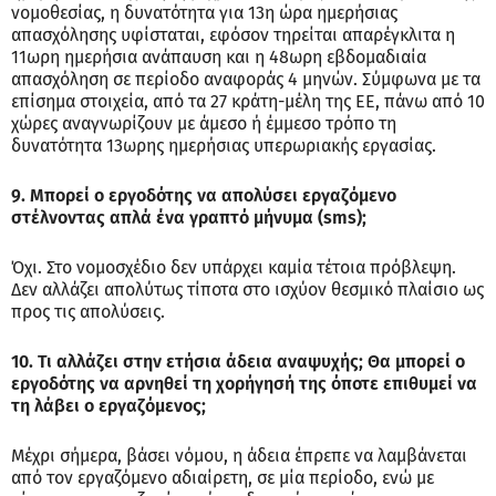
νομοθεσίας, η δυνατότητα για 13η ώρα ημερήσιας
απασχόλησης υφίσταται, εφόσον τηρείται απαρέγκλιτα η
11ωρη ημερήσια ανάπαυση και η 48ωρη εβδομαδιαία
απασχόληση σε περίοδο αναφοράς 4 μηνών. Σύμφωνα με τα
επίσημα στοιχεία, από τα 27 κράτη-μέλη της ΕΕ, πάνω από 10
χώρες αναγνωρίζουν με άμεσο ή έμμεσο τρόπο τη
δυνατότητα 13ωρης ημερήσιας υπερωριακής εργασίας.
9. Μπορεί ο εργοδότης να απολύσει εργαζόμενο
στέλνοντας απλά ένα γραπτό μήνυμα (sms);
Όχι. Στο νομοσχέδιο δεν υπάρχει καμία τέτοια πρόβλεψη.
Δεν αλλάζει απολύτως τίποτα στο ισχύον θεσμικό πλαίσιο ως
προς τις απολύσεις.
10. Τι αλλάζει στην ετήσια άδεια αναψυχής; Θα μπορεί ο
εργοδότης να αρνηθεί τη χορήγησή της όποτε επιθυμεί να
τη λάβει ο εργαζόμενος;
Μέχρι σήμερα, βάσει νόμου, η άδεια έπρεπε να λαμβάνεται
από τον εργαζόμενο αδιαίρετη, σε μία περίοδο, ενώ με