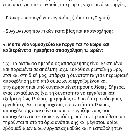
εισφορές για υπερεργασία, υπερωρία, νυχτερινά και αργίες
- Ειδική εφαρμογή για εργοδότες (τύπου myErgani)
- Συγχώνευση πολιτικών κατά βίας και παρενόχλησης.
4. Με το νέο νομοσχέδιο καταργείται το 8ωρο και
καθιερώνεται ημερήσια απασχόληση 13 ωρών;
Όχι. Το οκτάωρο ημερήσιας απασχόλησης είναι κεκτημένο
και παραμένει σε απόλυτη ισχύ. Σε κάθε ευρωπαϊκή χώρα,
έτσι και στη δική μας, υπάρχει η δυνατότητα για υπερωριακή
απασχόληση μετά από συμφωνία εργαζομένου και
επιχείρησης και υπό συγκεκριμένες προϋποθέσεις. Σήμερα,
ένας εργαζόμενος έχει τη δυνατότητα να εργάζεται κατ'
εξαίρεση έως 13 ώρες ημερησίως σε δύο ή περισσότερους
εργοδότες. Με το νομοσχέδιο, η δυνατότητα 13ωρης
απασχόλησης επεκτείνεται και σε εργαζόμενους που
απασχολούνται σε έναν εργοδότη, υπό την προϋπόθεση ότι
τηρούνται πιστά τα όρια ανάπαυσης και μέγιστου ορίου
εβδομαδιαίων ωρών εργασίας καθώς και η καταβολή των