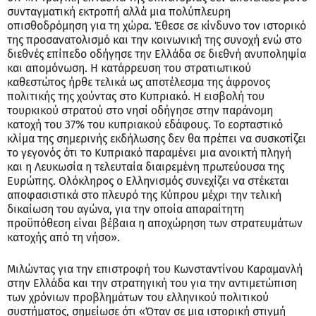
συνταγματική εκτροπή αλλά μια πολύπλευρη
οπισθοδρόμηση για τη χώρα. Έθεσε σε κίνδυνο τον ιστορικό
της προσανατολισμό και την κοινωνική της συνοχή ενώ στο
διεθνές επίπεδο οδήγησε την Ελλάδα σε διεθνή ανυποληψία
και απομόνωση. Η κατάρρευση του στρατιωτικού
καθεστώτος ήρθε τελικά ως αποτέλεσμα της άφρονος
πολιτικής της χούντας στο Κυπριακό. Η εισβολή του
τουρκικού στρατού στο νησί οδήγησε στην παράνομη
κατοχή του 37% του κυπριακού εδάφους. Το εορταστικό
κλίμα της σημερινής εκδήλωσης δεν θα πρέπει να συσκοτίζει
το γεγονός ότι το Κυπριακό παραμένει μια ανοικτή πληγή
και η Λευκωσία η τελευταία διαιρεμένη πρωτεύουσα της
Ευρώπης. Ολόκληρος ο Ελληνισμός συνεχίζει να στέκεται
αποφασιστικά στο πλευρό της Κύπρου μέχρι την τελική
δικαίωση του αγώνα, για την οποία απαραίτητη
προϋπόθεση είναι βέβαια η αποχώρηση των στρατευμάτων
κατοχής από τη νήσο».
Μιλώντας για την επιστροφή του Κωνσταντίνου Καραμανλή
στην Ελλάδα και την στρατηγική του για την αντιμετώπιση
των χρόνιων προβλημάτων του ελληνικού πολιτικού
συστήματος, σημείωσε ότι «Όταν σε μια ιστορική στιγμή