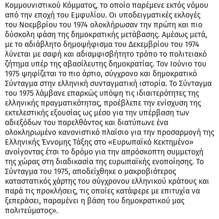
Κομμουνιστικού Κόμματος, το οποίο παρέμενε εκτός νόμου
από την εποχή του Εμφυλίου. Οι υποδειγματικές εκλογές
του Νοεμβρίου του 1974 ολοκλήρωσαν την πρώτη και πιο
δύσκολη φάση της δημοκρατικής μετάβασης. Αμέσως μετά,
με το αδιάβλητο δημοψήφισμα του Δεκεμβρίου του 1974
λύνεται με σαφή και αδιαμφισβήτητο τρόπο το πολιτειακό
ζήτημα υπέρ της αβασίλευτης δημοκρατίας. Τον Ιούνιο του
1975 ψηφίζεται το πιο άρτιο, σύγχρονο και δημοκρατικό
Σύνταγμα στην ελληνική συνταγματική ιστορία. Το Σύνταγμα
του 1975 λάμβανε επαρκώς υπόψη τις ιδιαιτερότητες της
ελληνικής πραγματικότητας, προέβλεπε την ενίσχυση της
εκτελεστικής εξουσίας ως μέσο για την υπέρβαση των
αδιεξόδων του παρελθόντος και διατύπωνε ένα
ολοκληρωμένο κανονιστικό πλαίσιο για την προσαρμογή της
Ελληνικής Έννομης Τάξης στο «Ευρωπαϊκό Κεκτημένο»
ανοίγοντας έτσι το δρόμο για την απρόσκοπτη συμμετοχή
της χώρας στη διαδικασία της ευρωπαϊκής ενοποίησης. Το
Σύνταγμα του 1975, αποδείχθηκε ο μακροβιότερος
καταστατικός χάρτης του σύγχρονου ελληνικού κράτους και
παρά τις προκλήσεις, τις οποίες κατάφερε με επιτυχία να
ξεπεράσει, παραμένει η βάση του δημοκρατικού μας
πολιτεύματος».