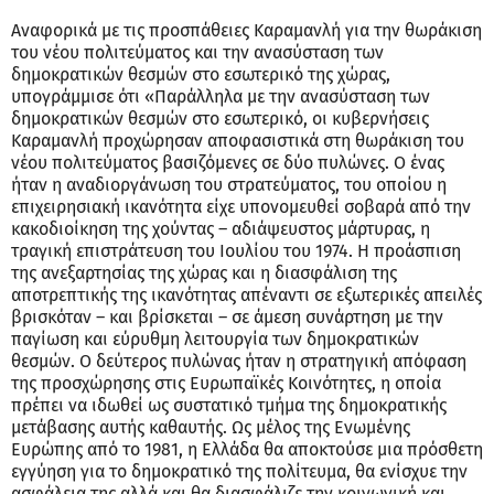
Αναφορικά με τις προσπάθειες Καραμανλή για την θωράκιση
του νέου πολιτεύματος και την ανασύσταση των
δημοκρατικών θεσμών στο εσωτερικό της χώρας,
υπογράμμισε ότι «Παράλληλα με την ανασύσταση των
δημοκρατικών θεσμών στο εσωτερικό, οι κυβερνήσεις
Καραμανλή προχώρησαν αποφασιστικά στη θωράκιση του
νέου πολιτεύματος βασιζόμενες σε δύο πυλώνες. Ο ένας
ήταν η αναδιοργάνωση του στρατεύματος, του οποίου η
επιχειρησιακή ικανότητα είχε υπονομευθεί σοβαρά από την
κακοδιοίκηση της χούντας – αδιάψευστος μάρτυρας, η
τραγική επιστράτευση του Ιουλίου του 1974. Η προάσπιση
της ανεξαρτησίας της χώρας και η διασφάλιση της
αποτρεπτικής της ικανότητας απέναντι σε εξωτερικές απειλές
βρισκόταν – και βρίσκεται – σε άμεση συνάρτηση με την
παγίωση και εύρυθμη λειτουργία των δημοκρατικών
θεσμών. Ο δεύτερος πυλώνας ήταν η στρατηγική απόφαση
της προσχώρησης στις Ευρωπαϊκές Κοινότητες, η οποία
πρέπει να ιδωθεί ως συστατικό τμήμα της δημοκρατικής
μετάβασης αυτής καθαυτής. Ως μέλος της Ενωμένης
Ευρώπης από το 1981, η Ελλάδα θα αποκτούσε μια πρόσθετη
εγγύηση για το δημοκρατικό της πολίτευμα, θα ενίσχυε την
ασφάλεια της αλλά και θα διασφάλιζε την κοινωνική και