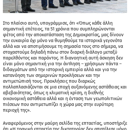
Στο πλαίσιο αυτό, υπογράμμισε, ότι «Όπως κάθε άλλη
σημαντική επέτειος, τα 51 χρόνια που συμπληρώνονται
φέτος από την αποκατάσταση της Δημοκρατίας, μας δίνουν
την ευκαιρία όχι μόνο να θυμηθούμε τα ιστορικά γεγονότα
αλλά και να αποτιμήσουμε τη σημασία τους στο σήμερα, να
στοχαστούμε δηλαδή πάνω στον διαρκή διάλογο μεταξύ
παρελθόντος και παρόντος. Η διανοητική αυτή άσκηση δεν
είναι μόνο σημαντική για την άντληση – χρήσιμων πάντα –
διδαγμάτων από την ιστορική εμπειρία αλλά και για την
κατανόηση των σημερινών προκλήσεων και την
αντιμετώπισή τους. Προκλήσεις που διαρκώς
πολλαπλασιάζονται σε μια εποχή αυξανόμενης αστάθειας και
αβεβαιότητας, όπως η κλιματική κρίση, η διεθνής
οικονομική αστάθεια αλλά και η ένταση των γεωπολιτικών
πιέσεων που αντιμετωπίζει η χώρα μας στην ευρύτερη
περιοχή της».
Αναφερόμενος στην μαύρη σελίδα της επταετίας, υποστήριξε
ότι «Η τραγική επταετία της δικτατορίας δεν αποτέλεσε μόνο