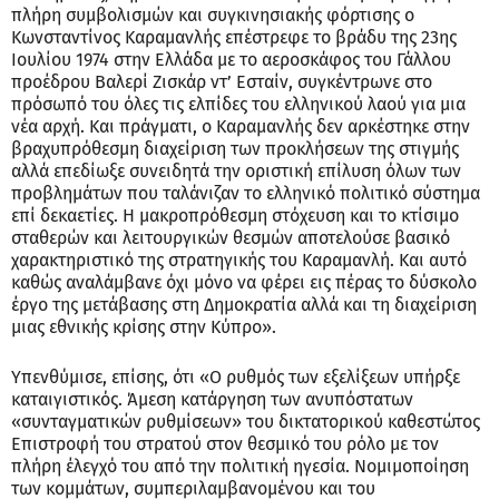
πλήρη συμβολισμών και συγκινησιακής φόρτισης ο
Κωνσταντίνος Καραμανλής επέστρεφε το βράδυ της 23ης
Ιουλίου 1974 στην Ελλάδα με το αεροσκάφος του Γάλλου
προέδρου Βαλερί Ζισκάρ ντ’ Εσταίν, συγκέντρωνε στο
πρόσωπό του όλες τις ελπίδες του ελληνικού λαού για μια
νέα αρχή. Και πράγματι, ο Καραμανλής δεν αρκέστηκε στην
βραχυπρόθεσμη διαχείριση των προκλήσεων της στιγμής
αλλά επεδίωξε συνειδητά την οριστική επίλυση όλων των
προβλημάτων που ταλάνιζαν το ελληνικό πολιτικό σύστημα
επί δεκαετίες. Η μακροπρόθεσμη στόχευση και το κτίσιμο
σταθερών και λειτουργικών θεσμών αποτελούσε βασικό
χαρακτηριστικό της στρατηγικής του Καραμανλή. Και αυτό
καθώς αναλάμβανε όχι μόνο να φέρει εις πέρας το δύσκολο
έργο της μετάβασης στη Δημοκρατία αλλά και τη διαχείριση
μιας εθνικής κρίσης στην Κύπρο».
Υπενθύμισε, επίσης, ότι «Ο ρυθμός των εξελίξεων υπήρξε
καταιγιστικός. Άμεση κατάργηση των ανυπόστατων
«συνταγματικών ρυθμίσεων» του δικτατορικού καθεστώτος
Επιστροφή του στρατού στον θεσμικό του ρόλο με τον
πλήρη έλεγχό του από την πολιτική ηγεσία. Νομιμοποίηση
των κομμάτων, συμπεριλαμβανομένου και του