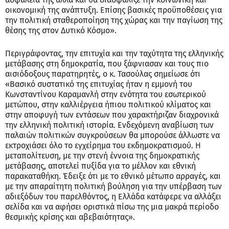
οικονομική της ανάπτυξη. Επίσης βασικές προϋποθέσεις για
την πολιτική σταθεροποίηση της χώρας και την παγίωση της
θέσης της στον Δυτικό Κόσμο».
Περιγράφοντας, την επιτυχία και την ταχύτητα της ελληνικής
μετάβασης στη δημοκρατία, που ξάφνιασαν και τους πιο
αισιόδοξους παρατηρητές, ο κ. Τασούλας σημείωσε ότι
«Βασικό συστατικό της επιτυχίας ήταν η εμμονή του
Κωνσταντίνου Καραμανλή στην ενότητα του εσωτερικού
μετώπου, στην καλλιέργεια ήπιου πολιτικού κλίματος και
στην αποφυγή των εντάσεων που χαρακτήριζαν διαχρονικά
την ελληνική πολιτική ιστορία. Ενδεχόμενη αναβίωση των
παλαιών πολιτικών συγκρούσεων θα μπορούσε άλλωστε να
εκτροχιάσει όλο το εγχείρημα του εκδημοκρατισμού. Η
μεταπολίτευση, με την στενή έννοια της δημοκρατικής
μετάβασης, αποτελεί πυξίδα για το μέλλον και εθνική
παρακαταθήκη. Έδειξε ότι με το εθνικό μέτωπο αρραγές, και
με την απαραίτητη πολιτική βούληση για την υπέρβαση των
αδιεξόδων του παρελθόντος, η Ελλάδα κατάφερε να αλλάξει
σελίδα και να αφήσει οριστικά πίσω της μια μακρά περίοδο
θεσμικής κρίσης και αβεβαιότητας».