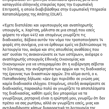
καταγγελία ελληνικής εταιρείας προς την Ευρωπαϊκή
Επιτροπή, η οποία διαβιβάσθηκε στην Ευρωπαϊκή Υπηρεσία
Καταπολέμησης της Απάτης (OLAF).
«Έχετε διατελέσει και υφυπουργός και αναπληρωτής
υπουργός, κ. Χαρίτση, μάλιστα σε μια εποχή που εσείς
φέρατε το νόμο 4412 και επομένως γνωρίζετε τις
διαδικασίες. Βέβαια αυτόν τον νόμο τον τροποποιήσατε 14
φορές στη συνέχεια, για να έρθουμε εμείς να βελτιώσουμε τη
λειτουργία του, ακόμα και στις απευθείας αναθέσεις που
κατ’ ουσίαν τις ανακοινώνατε εκ των υστέρων», ανέφερε ο
αναπληρωτής υπουργός Εθνικής Οικονομίας και
Οικονομικών για να υπογραμμίσει ότι η κυβέρνηση σέβεται
το Σύνταγμα, την ανεξαρτησία των αρχών και τις διαδικασίες
της έρευνας των δικαστικών αρχών. Στο κλίμα αυτό, ο κ.
Παπαθανάσης δήλωσε: «Δεν έχει περιέλθει σε γνώση μας
καμία διαδικασία ελέγχου. Επομένως, επειδή αναφέρεστε σε
διαδικασίες, παρακαλώ πολύ αν γνωρίζετε τα αποτελέσματα
της διαδικασίας, καθότι εμείς δεν μπορούμε να τα
γνωρίζουμε, ρητορική είναι η ερώτησή μου, γνωρίζω ότι δεν
πρέπει να σας ρωτήσω, αλλά αν γνωρίζετε εσείς, μιας και
αντιλαμβάνεστε κάπως διαφορετικά τη λειτουργία της