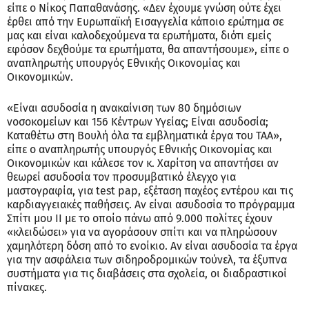
είπε ο Νίκος Παπαθανάσης. «Δεν έχουμε γνώση ούτε έχει
έρθει από την Ευρωπαϊκή Εισαγγελία κάποιο ερώτημα σε
μας και είναι καλοδεχούμενα τα ερωτήματα, διότι εμείς
εφόσον δεχθούμε τα ερωτήματα, θα απαντήσουμε», είπε ο
αναπληρωτής υπουργός Εθνικής Οικονομίας και
Οικονομικών.
«Είναι ασυδοσία η ανακαίνιση των 80 δημόσιων
νοσοκομείων και 156 Κέντρων Υγείας; Είναι ασυδοσία;
Καταθέτω στη Βουλή όλα τα εμβληματικά έργα του ΤΑΑ»,
είπε ο αναπληρωτής υπουργός Εθνικής Οικονομίας και
Οικονομικών και κάλεσε τον κ. Χαρίτση να απαντήσει αν
θεωρεί ασυδοσία τον προσυμβατικό έλεγχο για
μαστογραφία, για test pap, εξέταση παχέος εντέρου και τις
καρδιαγγειακές παθήσεις. Αν είναι ασυδοσία το πρόγραμμα
Σπίτι μου ΙΙ με το οποίο πάνω από 9.000 πολίτες έχουν
«κλειδώσει» για να αγοράσουν σπίτι και να πληρώσουν
χαμηλότερη δόση από το ενοίκιο. Αν είναι ασυδοσία τα έργα
για την ασφάλεια των σιδηροδρομικών τούνελ, τα έξυπνα
συστήματα για τις διαβάσεις στα σχολεία, οι διαδραστικοί
πίνακες.