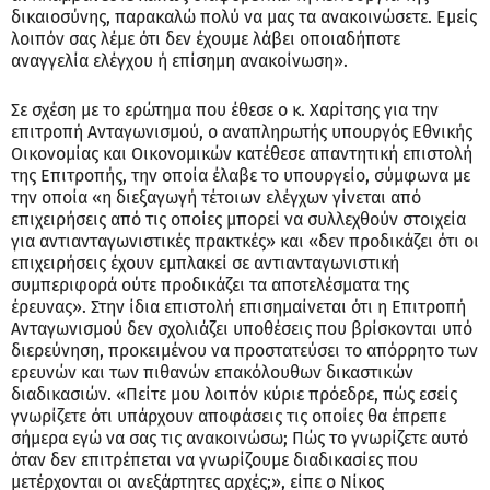
δικαιοσύνης, παρακαλώ πολύ να μας τα ανακοινώσετε. Εμείς
λοιπόν σας λέμε ότι δεν έχουμε λάβει οποιαδήποτε
αναγγελία ελέγχου ή επίσημη ανακοίνωση».
Σε σχέση με το ερώτημα που έθεσε ο κ. Χαρίτσης για την
επιτροπή Ανταγωνισμού, ο αναπληρωτής υπουργός Εθνικής
Οικονομίας και Οικονομικών κατέθεσε απαντητική επιστολή
της Επιτροπής, την οποία έλαβε το υπουργείο, σύμφωνα με
την οποία «η διεξαγωγή τέτοιων ελέγχων γίνεται από
επιχειρήσεις από τις οποίες μπορεί να συλλεχθούν στοιχεία
για αντιανταγωνιστικές πρακτκές» και «δεν προδικάζει ότι οι
επιχειρήσεις έχουν εμπλακεί σε αντιανταγωνιστική
συμπεριφορά ούτε προδικάζει τα αποτελέσματα της
έρευνας». Στην ίδια επιστολή επισημαίνεται ότι η Επιτροπή
Ανταγωνισμού δεν σχολιάζει υποθέσεις που βρίσκονται υπό
διερεύνηση, προκειμένου να προστατεύσει το απόρρητο των
ερευνών και των πιθανών επακόλουθων δικαστικών
διαδικασιών. «Πείτε μου λοιπόν κύριε πρόεδρε, πώς εσείς
γνωρίζετε ότι υπάρχουν αποφάσεις τις οποίες θα έπρεπε
σήμερα εγώ να σας τις ανακοινώσω; Πώς το γνωρίζετε αυτό
όταν δεν επιτρέπεται να γνωρίζουμε διαδικασίες που
μετέρχονται οι ανεξάρτητες αρχές;», είπε ο Νίκος