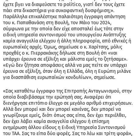
έχετε βγει να διαψεύσετε το politico, γιατί δεν τους έχετε
πάει στα δικαστήρια για συκοφαντική δυσφήμιση;».
Παράλληλα επικαλέστηκε παλαιότερη έγγραφη απάντηση
του κ. Παπαθανάση στη Βουλή, τον Μάιο του 2024,
σύμφωνα με την οποία δεν είχε αποσταλεί έως τότε στην
ειδική υπηρεσία συντονισμού του υπουργείου Ανάπτυξης
καμία αναγγελία ελέγχου ή άλλη πληροφορία, από εθνικές ή
ευρωπαϊκές αρχές. Όμως, σημείωσε ο κ. Χαρίτσης, μόλις
προχθές ο κ. Πιερρακάκης δήλωσε στη Βουλή ότι «ναι
υπάρχει έρευνα σε εξέλιξη και μάλιστα εμείς το ζητήσαμε».
«Εγώ δεν ζήτησα αποφάσεις αλλά να μας πείτε αν υπάρχει
έρευνα σε εξέλιξη, όταν όλη η Ελλάδα, όλη η Ευρώπη μιλάνε
για διασπάθιση ευρωπαϊκών κονδυλίων», σημείωσε.
«Σας καταθέτω έγγραφο της Επιτροπής Ανταγωνισμού, στην
οποία διαβιβάσαμε την ερώτησή σας. Αναφέρει ότι
διενήργησε επιτόπιο έλεγχο σε μεγάλο αριθμό επιχειρήσεων.
Αλλά δεν μπορεί και δεν μπορεί κανένας, δεν μπορεί να
γνωρίζουμε εμείς, διότι όπως σας είπα, δεν έχει περιέλθει,
δεν έχει λάβει καμία αναγγελία ελέγχου ή επίσημη
ενημέρωση άλλου είδους η Ειδική Υπηρεσία Συντονισμού
του ΤΑΑ. Σας το είπα δύο φορές. Σας το λέω και τρίτη φορά»,