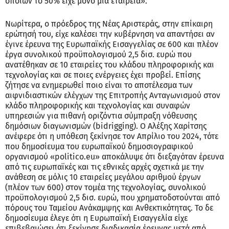
οποίων το 50% είχε μόνο μια εταιρεία».
Νωρίτερα, ο πρόεδρος της Νέας Αριστεράς, στην επίκαιρη
ερώτησή του, είχε καλέσει την κυβέρνηση να απαντήσει αν
έγινε έρευνα της Ευρωπαϊκής Εισαγγελίας σε 600 και πλέον
έργα συνολικού προϋπολογισμού 2,5 δισ. ευρώ που
ανατέθηκαν σε 10 εταιρείες του κλάδου πληροφορικής και
τεχνολογίας και σε ποιες ενέργειες έχει προβεί. Επίσης
ζήτησε να ενημερωθεί ποιο είναι το αποτέλεσμα των
αιφνιδιαστικών ελέγχων της Επιτροπής Ανταγωνισμού στον
κλάδο πληροφορικής και τεχνολογίας και συναφών
υπηρεσιών για πιθανή οριζόντια σύμπραξη νόθευσης
δημόσιων διαγωνισμών (bidrigging). Ο Αλέξης Χαρίτσης
ανέφερε ότι η υπόθεση ξεκίνησε τον Απρίλιο του 2024, τότε
που δημοσίευμα του ευρωπαϊκού δημοσιογραφικού
οργανισμού «politico.eu» αποκάλυψε ότι διεξαγόταν έρευνα
από τις ευρωπαϊκές και τις εθνικές αρχές σχετικά με την
ανάθεση σε μόλις 10 εταιρείες μεγάλου αριθμού έργων
(πλέον των 600) στον τομέα της τεχνολογίας, συνολικού
προϋπολογισμού 2,5 δισ. ευρώ, που χρηματοδοτούνται από
πόρους του Ταμείου Ανάκαμψης και Ανθεκτικότητας. Το δε
δημοσίευμα έλεγε ότι η Ευρωπαϊκή Εισαγγελία είχε
επιβεβαιώσει ότι ξεκίνησε διαδικασία έρευνας μετά από