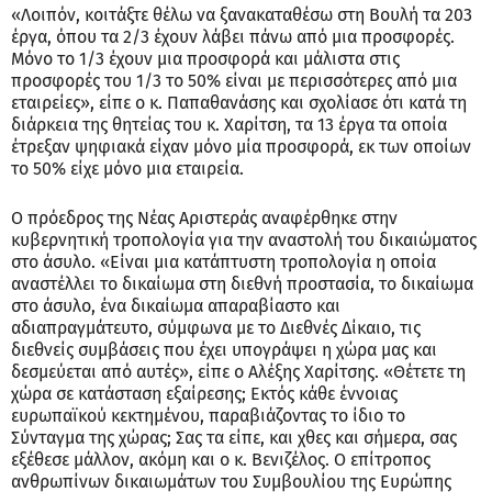
«Λοιπόν, κοιτάξτε θέλω να ξανακαταθέσω στη Βουλή τα 203
έργα, όπου τα 2/3 έχουν λάβει πάνω από μια προσφορές.
Μόνο το 1/3 έχουν μια προσφορά και μάλιστα στις
προσφορές του 1/3 το 50% είναι με περισσότερες από μια
εταιρείες», είπε ο κ. Παπαθανάσης και σχολίασε ότι κατά τη
διάρκεια της θητείας του κ. Χαρίτση, τα 13 έργα τα οποία
έτρεξαν ψηφιακά είχαν μόνο μία προσφορά, εκ των οποίων
το 50% είχε μόνο μια εταιρεία.
Ο πρόεδρος της Νέας Αριστεράς αναφέρθηκε στην
κυβερνητική τροπολογία για την αναστολή του δικαιώματος
στο άσυλο. «Είναι μια κατάπτυστη τροπολογία η οποία
αναστέλλει το δικαίωμα στη διεθνή προστασία, το δικαίωμα
στο άσυλο, ένα δικαίωμα απαραβίαστο και
αδιαπραγμάτευτο, σύμφωνα με το Διεθνές Δίκαιο, τις
διεθνείς συμβάσεις που έχει υπογράψει η χώρα μας και
δεσμεύεται από αυτές», είπε ο Αλέξης Χαρίτσης. «Θέτετε τη
χώρα σε κατάσταση εξαίρεσης; Εκτός κάθε έννοιας
ευρωπαϊκού κεκτημένου, παραβιάζοντας το ίδιο το
Σύνταγμα της χώρας; Σας τα είπε, και χθες και σήμερα, σας
εξέθεσε μάλλον, ακόμη και ο κ. Βενιζέλος. Ο επίτροπος
ανθρωπίνων δικαιωμάτων του Συμβουλίου της Ευρώπης