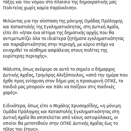
τάξης και του νόμου στο πλαίσιο της δημοκρατικής μας
Πολιτείας χωρίς καμία παρέκκλιση».
Μιλώντας για την σύσταση της μόνιμης Ομάδας Πρόληψης
και Καταστολής της Εγκληματικότητας, στη Δυτική Αχαΐα,
είπε ότι «ήταν ένα αίτημα της δημοτικής αρχής που θα
αντιμετωπίζει όλα τα ιδιαίτερα ζητήματα εγκληματικότητας
και παραβατικότητας στην περιοχή, με κύριο στόχο να
ενισχυθεί το αίσθημα ασφάλειας στους πολίτες της
ευρύτερης περιοχής».
Μάλιστα, όπως ανέφερε σε αυτό το σημείο ο δήμαρχος
Δυτικής Αχαΐας, Γρηγόρης Αλεξόπουλος, «από την ημέρα που
ήρθε προς ενίσχυση στον δήμο μας η προσωρινή ΟΠΚΕ, τα
παιδιά μας μπορούν και πάλι να παίζουν στις παιδικές
χαρές».
Ειδικότερα, όπως είπε ο Μιχάλης Χρυσοχοΐδης, «η μόνιμη
Ομάδα Πρόληψης και Καταστολής Εγκληματικότητας στη
Δυτική Αχαΐα θα αποτελείται από νέους αστυφύλακες, οι
οποίοι θα μετατεθούν στην ΟΠΚΕ Δυτικής Αχαΐας έως το
τέλος του έτους».