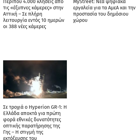
Περίπου 4.000 κλήσεις από
MyStreet: Νέα ψηφιακά
τις «έξυπνες κάμερες» στην
εργαλεία για τα ΑμεΑ και την
Αττική – Σε πλήρη
προστασία του δημόσιου
λειτουργία εντός 10 ημερών
χώρου
οι 388 νέες κάμερες
Σε τροχιά ο Hyperion GR-1: Η
Ελλάδα αποκτά για πρώτη
φορά εθνικές δυνατότητες
οπτικής παρατήρησης της
Γης – Η στιγμή της
εκτόξευσης του