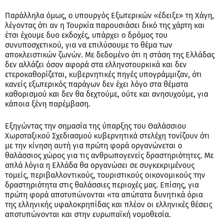
Παράλληλα όμως, ο υπουργός Εξωτερικών «έδειξε» τη Χάγη,
λέγοντας ότι αν η Τουρκία παρουσιάσει δικό της χάρτη και
έτσι έχουμε δυο εκδοχές, υπάρχει ο δρόμος του
συνυποσχετικού, για να επιλύσουμε το θέμα των
αποκλειστικών ζωνών. Με δεδομένο ότι η στάση της Ελλάδας
δεν αλλάζει όσον αφορά στα ελληνοτουρκικά και δεν
ετεροκαθορίζεται, κυβερνητικές πηγές υπογράμμιζαν, ότι
κανείς εξωτερικός παράγων δεν έχει λόγο στα θέματα
καθορισμού και δεν θα δεχτούμε, ούτε και ανησυχούμε, για
κάποια ξένη παρέμβαση.
Εξηγώντας την σημασία της ύπαρξης του Θαλάσσιου
Χωροταξικού Σχεδιασμού κυβερνητικά στελέχη τονίζουν ότι
με την κίνηση αυτή για πρώτη φορά οργανώνεται ο
θαλάσσιος χώρος για τις ανθρωπογενείς δραστηριότητες. Με
απλά λόγια η Ελλάδα θα οργανώσει σε συγκεκριμένους
τομείς, περιβαλλοντικούς, τουριστικούς οικονομικούς την
δραστηριότητα στις θαλάσσιες περιοχές μας. Επίσης, για
πρώτη φορά αποτυπώνονται «τα απώτατα δυνητικά όρια
της ελληνικής υφαλοκρηπίδας και πλέον οι ελληνικές θέσεις
αποτυπώνονται και στην ευρωπαϊκή νομοθεσία.