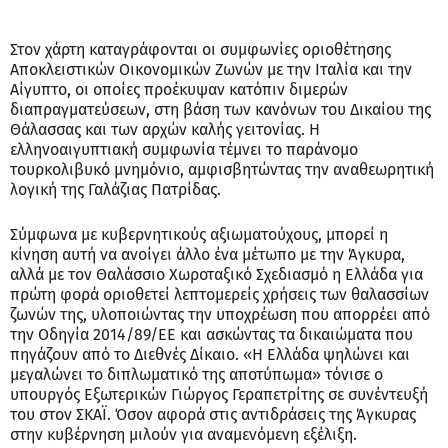
Στον χάρτη καταγράφονται οι συμφωνίες οριοθέτησης
Αποκλειστικών Οικονομικών Ζωνών με την Ιταλία και την
Αίγυπτο, οι οποίες προέκυψαν κατόπιν διμερών
διαπραγματεύσεων, στη βάση των κανόνων του Δικαίου της
Θάλασσας και των αρχών καλής γειτονίας. Η
ελληνοαιγυπτιακή συμφωνία τέμνει το παράνομο
τουρκολιβυκό μνημόνιο, αμφισβητώντας την αναθεωρητική
λογική της Γαλάζιας Πατρίδας.
Σύμφωνα με κυβερνητικούς αξιωματούχους, μπορεί η
κίνηση αυτή να ανοίγει άλλο ένα μέτωπο με την Άγκυρα,
αλλά με τον Θαλάσσιο Χωροταξικό Σχεδιασμό η Ελλάδα για
πρώτη φορά οριοθετεί λεπτομερείς χρήσεις των θαλασσίων
ζωνών της, υλοποιώντας την υποχρέωση που απορρέει από
την Οδηγία 2014/89/ΕΕ και ασκώντας τα δικαιώματα που
πηγάζουν από το Διεθνές Δίκαιο. «Η Ελλάδα ψηλώνει και
μεγαλώνει το διπλωματικό της αποτύπωμα» τόνισε ο
υπουργός Εξωτερικών Γιώργος Γεραπετρίτης σε συνέντευξή
του στον ΣΚΑΪ. Όσον αφορά στις αντιδράσεις της Άγκυρας
στην κυβέρνηση μιλούν για αναμενόμενη εξέλιξη.