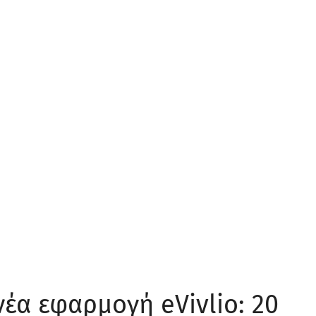
νέα εφαρμογή eVivlio: 20