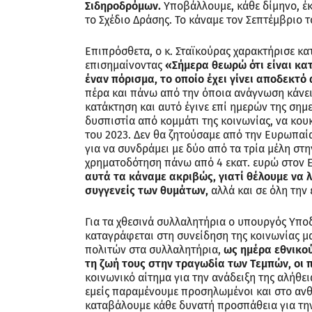
Σιδηροδρόμων.
Υποβάλλουμε, κάθε δίμηνο, έκ
το Σχέδιο Δράσης. Το κάναμε τον Σεπτέμβριο τ
Επιπρόσθετα, ο κ. Σταϊκούρας χαρακτήρισε κ
επισημαίνοντας
«Σήμερα θεωρώ ότι είναι κατ
έναν πόρισμα, το οποίο έχει γίνει αποδεκτό
πέρα και πάνω από την όποια ανάγνωση κάνει 
κατάκτηση και αυτό έγινε επί ημερών της σημ
δυσπιστία από κομμάτι της κοινωνίας, να κο
του 2023. Δεν θα ζητούσαμε από την Ευρωπα
για να συνδράμει με δύο από τα τρία μέλη στ
χρηματοδότηση πάνω από 4 εκατ. ευρώ στον Ε
αυτά τα κάναμε ακριβώς, γιατί θέλουμε να 
συγγενείς των θυμάτων,
αλλά και σε όλη την 
Για τα χθεσινά συλλαλητήρια ο υπουργός Υπ
καταγράφεται στη συνείδηση της κοινωνίας μα
πολιτών στα συλλαλητήρια,
ως ημέρα εθνικο
τη ζωή τους στην τραγωδία των Τεμπών, οι 
κοινωνικό αίτημα για την ανάδειξη της αλήθει
εμείς παραμένουμε προσηλωμένοι και στο ανθ
καταβάλουμε κάθε δυνατή προσπάθεια για τη