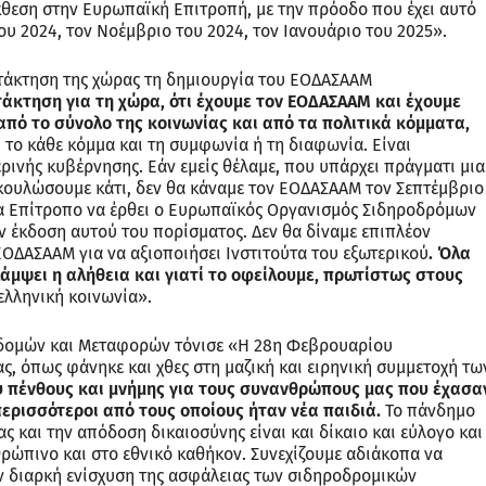
θεση στην Ευρωπαϊκή Επιτροπή, με την πρόοδο που έχει αυτό
ου 2024, τον Νοέμβριο του 2024, τον Ιανουάριο του 2025».
ατάκτηση της χώρας τη δημιουργία του ΕΟΔΑΣΑΑΜ
άκτηση για τη χώρα, ότι έχουμε τον ΕΟΔΑΣΑΑΜ και έχουμε
 από το σύνολο της κοινωνίας και από τα πολιτικά κόμματα,
το κάθε κόμμα και τη συμφωνία ή τη διαφωνία. Είναι
ερινής κυβέρνησης. Εάν εμείς θέλαμε, που υπάρχει πράγματι μια
υκουλώσουμε κάτι, δεν θα κάναμε τον ΕΟΔΑΣΑΑΜ τον Σεπτέμβριο
ία Επίτροπο να έρθει ο Ευρωπαϊκός Οργανισμός Σιδηροδρόμων
ην έκδοση αυτού του πορίσματος. Δεν θα δίναμε επιπλέον
ΟΔAΣΑΑΜ για να αξιοποιήσει Ινστιτούτα του εξωτερικού
. Όλα
λάμψει η αλήθεια και γιατί το οφείλουμε, πρωτίστως στους
ελληνική κοινωνία».
οδομών και Μεταφορών τόνισε «Η 28η Φεβρουαρίου
ς, όπως φάνηκε και χθες στη μαζική και ειρηνική συμμετοχή τω
ύ πένθους και μνήμης για τους συνανθρώπους μας που έχασα
περισσότεροι από τους οποίους ήταν νέα παιδιά.
Το πάνδημο
ας και την απόδοση δικαιοσύνης είναι και δίκαιο και εύλογο και
ρώπινο και στο εθνικό καθήκον. Συνεχίζουμε αδιάκοπα να
ν διαρκή ενίσχυση της ασφάλειας των σιδηροδρομικών