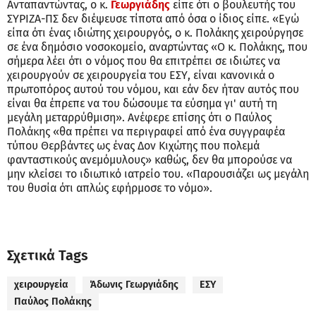
Ανταπαντώντας, ο κ.
Γεωργιάδης
είπε ότι ο βουλευτής του
ΣΥΡΙΖΑ-ΠΣ δεν διέψευσε τίποτα από όσα ο ίδιος είπε. «Εγώ
είπα ότι ένας ιδιώτης χειρουργός, ο κ. Πολάκης χειρούργησε
σε ένα δημόσιο νοσοκομείο, αναρτώντας «Ο κ. Πολάκης, που
σήμερα λέει ότι ο νόμος που θα επιτρέπει σε ιδιώτες να
χειρουργούν σε χειρουργεία του ΕΣΥ, είναι κανονικά ο
πρωτοπόρος αυτού του νόμου, και εάν δεν ήταν αυτός που
είναι θα έπρεπε να του δώσουμε τα εύσημα γι' αυτή τη
μεγάλη μεταρρύθμιση». Ανέφερε επίσης ότι ο Παύλος
Πολάκης «θα πρέπει να περιγραφεί από ένα συγγραφέα
τύπου Θερβάντες ως ένας Δον Κιχώτης που πολεμά
φανταστικούς ανεμόμυλους» καθώς, δεν θα μπορούσε να
μην κλείσει το ιδιωτικό ιατρείο του. «Παρουσιάζει ως μεγάλη
του θυσία ότι απλώς εφήρμοσε το νόμο».
Σχετικά Tags
χειρουργεία
Άδωνις Γεωργιάδης
ΕΣΥ
Παύλος Πολάκης