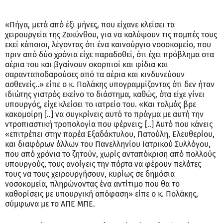
«Πήγα, μετά από έξι μήνες, που είχανε κλείσει τα
χειρουργεία της Ζακύνθου, για να καλύψουν τις πομπές τους
εκεί κάποιοι, λέγοντας ότι ένα καινούργιο νοσοκομείο, που
πριν από δύο χρόνια είχε παραδοθεί, ότι έχει πρόβλημα στα
αέρια του και βγαίνουν σκορπιοί και φίδια και
σαρανταποδαρούσες από τα αέρια και κινδυνεύουν
ασθενείς..» είπε ο κ. Πολάκης υπογραμμίζοντας ότι δεν ήταν
ιδιώτης γιατρός εκείνο το διάστημα, καθώς, ότα είχε γίνει
υπουργός, είχε κλείσει το ιατρείο του. «Και τολμάς βρε
κακομοίρη [..] να συγκρίνεις αυτό το πράγμα με αυτή την
ντροπιαστική τροπολογία που φέρνεις; [..] Αυτό που κάνεις
«επιτρέπει στην παρέα Εξαδάκτυλου, Πατούλη, Ελευθερίου,
και διαφόρων άλλων του Πανελληνίου Ιατρικού Συλλόγου,
που από χρόνια το ζητούν, χωρίς ανταπόκριση από πολλούς
υπουργούς, τους ανοίγεις την πόρτα να φέρουν πελάτες
τους να τους χειρουργήσουν, κυρίως σε δημόσια
νοσοκομεία, πληρώνοντας ένα αντίτιμο που θα το
καθορίσεις με υπουργική απόφαση» είπε ο κ. Πολάκης,
σύμφωνα με το ΑΠΕ ΜΠΕ.