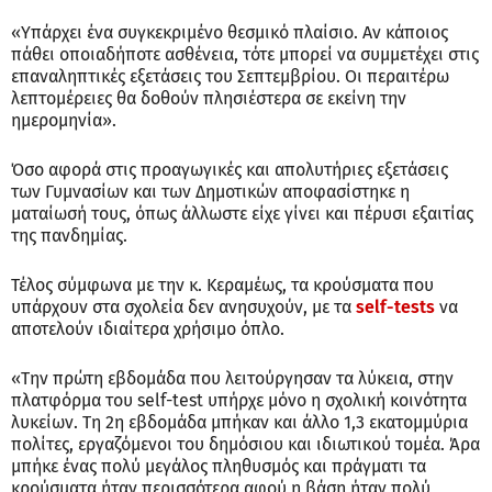
«Υπάρχει ένα συγκεκριμένο θεσμικό πλαίσιο. Αν κάποιος
πάθει οποιαδήποτε ασθένεια, τότε μπορεί να συμμετέχει στις
επαναληπτικές εξετάσεις του Σεπτεμβρίου. Οι περαιτέρω
λεπτομέρειες θα δοθούν πλησιέστερα σε εκείνη την
ημερομηνία».
Όσο αφορά στις προαγωγικές και απολυτήριες εξετάσεις
των Γυμνασίων και των Δημοτικών αποφασίστηκε η
ματαίωσή τους, όπως άλλωστε είχε γίνει και πέρυσι εξαιτίας
της πανδημίας.
Τέλος σύμφωνα με την κ. Κεραμέως, τα κρούσματα που
υπάρχουν στα σχολεία δεν ανησυχούν, με τα
self-tests
να
αποτελούν ιδιαίτερα χρήσιμο όπλο.
«Την πρώτη εβδομάδα που λειτούργησαν τα λύκεια, στην
πλατφόρμα του self-test υπήρχε μόνο η σχολική κοινότητα
λυκείων. Τη 2η εβδομάδα μπήκαν και άλλο 1,3 εκατομμύρια
πολίτες, εργαζόμενοι του δημόσιου και ιδιωτικού τομέα. Άρα
μπήκε ένας πολύ μεγάλος πληθυσμός και πράγματι τα
κρούσματα ήταν περισσότερα αφού η βάση ήταν πολύ