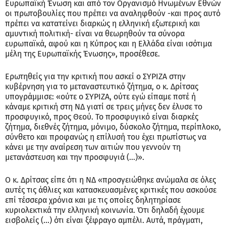
Ευρωπαϊκή Ένωση και από τον Οργανισμό Ηνωμένων Εθνών
οι πρωτοβουλίες που πρέπει να αναληφθούν -και προς αυτό
πρέπει να κατατείνει διαρκώς η ελληνική εξωτερική και
αμυντική πολιτική- είναι να θεωρηθούν τα σύνορα
ευρωπαϊκά, αφού και η Κύπρος και η Ελλάδα είναι ισότιμα
μέλη της Ευρωπαϊκής Ένωσης», προσέθεσε.
Ερωτηθείς για την κριτική που ασκεί ο ΣΥΡΙΖΑ στην
κυβέρνηση για το μεταναστευτικό ζήτημα, ο κ. Δρίτσας
υπογράμμισε: «ούτε ο ΣΥΡΙΖΑ, ούτε εγώ είπαμε ποτέ ή
κάναμε κριτική στη ΝΔ γιατί σε τρεις μήνες δεν έλυσε το
προσφυγικό, προς Θεού. Το προσφυγικό είναι διαρκές
ζήτημα, διεθνές ζήτημα, μόνιμο, δύσκολο ζήτημα, περίπλοκο,
σύνθετο και προφανώς η επίλυσή του έχει πρωτίστως να
κάνει με την αναίρεση των αιτιών που γεννούν τη
μετανάστευση και την προσφυγιά (...)».
Ο κ. Δρίτσας είπε ότι η ΝΔ «προσγειώθηκε ανώμαλα σε όλες
αυτές τις άθλιες και κατασκευασμένες κριτικές που ασκούσε
επί τέσσερα χρόνια και με τις οποίες δηλητηρίασε
κυριολεκτικά την ελληνική κοινωνία. Ότι δηλαδή έχουμε
εισβολείς (...) ότι είναι ξέφραγο αμπέλι. Αυτά, πράγματι,