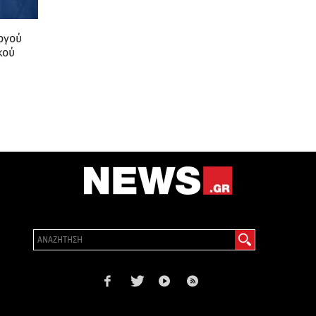
ργού
κού