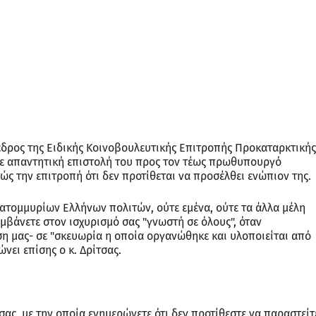
δρος της Ειδικής Κοινοβουλευτικής Επιτροπής Προκαταρκτικής
 σε απαντητική επιστολή του προς τον τέως πρωθυπουργό
 την επιτροπή ότι δεν προτίθεται να προσέλθει ενώπιον της.
ατομμυρίων Ελλήνων πολιτών, ούτε εμένα, ούτε τα άλλα μέλη
αμβάνετε στον ισχυρισμό σας "γνωστή σε όλους", όταν
η μας- σε "σκευωρία η οποία οργανώθηκε και υλοποιείται από
νει επίσης ο κ. Δρίτσας.
ας, με την οποία ενημερώνετε ότι δεν προτίθεστε να παραστείτ