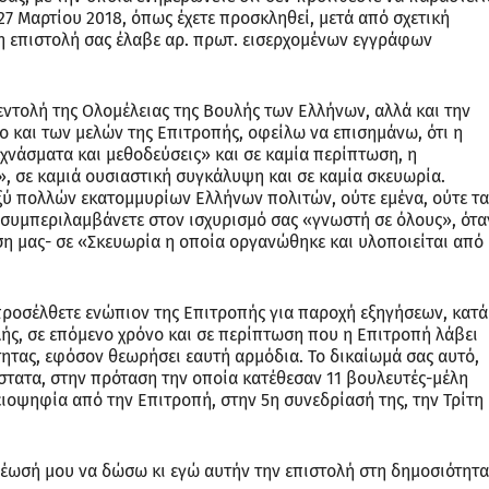
27 Μαρτίου 2018, όπως έχετε προσκληθεί, μετά από σχετική
η επιστολή σας έλαβε αρ. πρωτ. εισερχομένων εγγράφων
εντολή της Ολομέλειας της Βουλής των Ελλήνων, αλλά και την
σο και των μελών της Επιτροπής, οφείλω να επισημάνω, ότι η
εχνάσματα και μεθοδεύσεις» και σε καμία περίπτωση, η
ο», σε καμιά ουσιαστική συγκάλυψη και σε καμία σκευωρία.
ξύ πολλών εκατομμυρίων Ελλήνων πολιτών, ούτε εμένα, ούτε τα
ς συμπεριλαμβάνετε στον ισχυρισμό σας «γνωστή σε όλους», ότα
η μας- σε «Σκευωρία η οποία οργανώθηκε και υλοποιείται από
ροσέλθετε ενώπιον της Επιτροπής για παροχή εξηγήσεων, κατά
ής, σε επόμενο χρόνο και σε περίπτωση που η Επιτροπή λάβει
ητας, εφόσον θεωρήσει εαυτή αρμόδια. Το δικαίωμά σας αυτό,
τατα, στην πρόταση την οποία κατέθεσαν 11 βουλευτές-μέλη
ειοψηφία από την Επιτροπή, στην 5η συνεδρίασή της, την Τρίτη
οχρέωσή μου να δώσω κι εγώ αυτήν την επιστολή στη δημοσιότητα