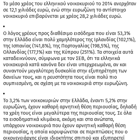
Το μέσο χρέος του ελληνικού νοικοκυριού το 2014 ανερχόταν
σε 12,1 χιλιάδες ευρώ, ενώ στην ευρωζώνη το αντίστοιχο
νοικοκυριό επιβαρύνεται με χρέος 28,2 χιλιάδες ευρώ.
Ο λόγος χρέους προς διαθέσιμο εισόδημα που είναι 53,3%
στην Ελλάδα είναι πολύ χαμηλότερος της Ιρλανδίας (102,1%),
της Ισπανίας (141,8%), της Πορτογαλίας (198,5%), της
Ολλανδίας (177,1%) και της Κύπρου (251%). Τα στοιχεία αυτά
καταδεικνύουν, σύμφωνα με τον ΣΕΒ, ότι τα ελληνικά
νοικοκυριά κατά κανόνα δεν είναι υπερχρεωμένα, αν και
συναντούν μεγαλύτερη δυσκολία στην εξυπηρέτηση των
δανείων τους, και η ρευστότητα τους είναι πολύ πιο
συμπιεσμένη, σε σχέση με τα νοικοκυριά στην ευρωζώνη.
Το 3,2% των νοικοκυριών στην Ελλάδα, έναντι 5,2% στην
ευρωζώνη, έχουν καθαρή αρνητική θέση περιουσίας, δηλαδή
τα χρέη τους είναι μεγαλύτερα της περιουσίας τους. Σε όλα
τα εισοδηματικά κλιμάκια, ακόμη και στα ανώτατα,
υπάρχουν νοικοκυριά που έχουν αρνητική καθαρή θέση
περιουσίας, η οποία κορυφώνεται σε περιπτώσεις που ο
οικογενειάρχης είναι ιδιοκτήτης σπιτιού και εξυπηρετεί