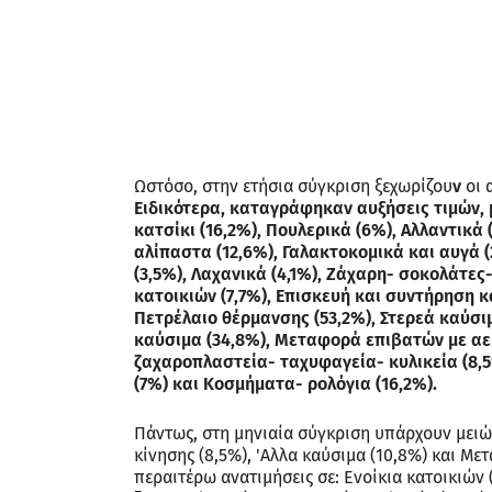
Ωστόσο, στην ετήσια σύγκριση ξεχωρίζου
ν
οι 
Ειδικότερα, καταγράφηκαν αυξήσεις τιμών, με
κατσίκι (16,2%), Πουλερικά (6%), Αλλαντικά
αλίπαστα (12,6%), Γαλακτοκομικά και αυγά (
(3,5%), Λαχανικά (4,1%), Ζάχαρη- σοκολάτες-
κατοικιών (7,7%), Επισκευή και συντήρηση κα
Πετρέλαιο θέρμανσης (53,2%), Στερεά καύσιμα
καύσιμα (34,8%), Μεταφορά επιβατών με αερ
ζαχαροπλαστεία- ταχυφαγεία- κυλικεία (8,5
(7%) και Κοσμήματα- ρολόγια (16,2%).
Πάντως, στη μηνιαία σύγκριση υπάρχουν μειώσ
κίνησης (8,5%), 'Αλλα καύσιμα (10,8%) και Μ
περαιτέρω ανατιμήσεις σε: Ενοίκια κατοικιών (