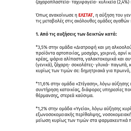
ζαχαροπλαστεία- ταχυφαγεία- κυλικεία (2,4%) 
Όπως ανακοίνωσε η
ΕΛΣΤΑΤ
, η αύξηση του γε
τις μεταβολές στις ακόλουθες ομάδες αγαθών 
1. Από τις αυξήσεις των δεικτών κατά:
*3,5% στην ομάδα «Διατροφή και μη αλκοολού
προϊόντα αρτοποιίας, μοσχάρι, χοιρινό, αρνί 
κρέας, ψάρια αλίπαστα, γαλακτοκομικά και αυ
(γενικά), ζάχαρη- σοκολάτες- γλυκά- παγωτά,
κυρίως των τιμών σε: δημητριακά για πρωινό
*11,6% στην ομάδα «Στέγαση», λόγω αύξησης κ
συντήρηση κατοικίας, διάφορες υπηρεσίες που 
θέρμανσης, στερεά καύσιμα.
*1,2% στην ομάδα «Υγεία», λόγω αύξησης κυρί
εξωνοσοκομειακής περίθαλψης, νοσοκομειακή
μείωση κυρίως των τιμών στα φαρμακευτικά 