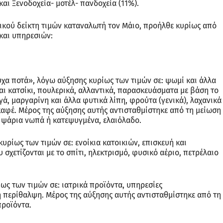
και Ξενοδοχεία- μοτέλ- πανδοχεία (11%).
νικού δείκτη τιμών καταναλωτή τον Μάιο, προήλθε κυρίως από
και υπηρεσιών:
χα ποτά», λόγω αύξησης κυρίως των τιμών σε: ψωμί και άλλα
και κατσίκι, πουλερικά, αλλαντικά, παρασκευάσματα με βάση το
γά, μαργαρίνη και άλλα φυτικά λίπη, φρούτα (γενικά), λαχανικά
 καφέ. Μέρος της αύξησης αυτής αντισταθμίστηκε από τη μείωση
, ψάρια νωπά ή κατεψυγμένα, ελαιόλαδο.
υρίως των τιμών σε: ενοίκια κατοικιών, επισκευή και
σχετίζονται με το σπίτι, ηλεκτρισμό, φυσικό αέριο, πετρέλαιο
ως των τιμών σε: ιατρικά προϊόντα, υπηρεσίες
 περίθαλψη. Μέρος της αύξησης αυτής αντισταθμίστηκε από τη
προϊόντα.