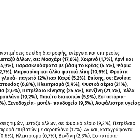
ανατιμήσεις σε είδη διατροφής, ενέργεια και υπηρεσίες.
ταξύ άλλων, σε: Μοσχάρι (17,6%), Χοιρινό (1,7%), Αρνί και
 (4,9%), Παρασκευάσματα με βάση το κρέας (4,5%), Ψάρια
2,7%), Μαργαρίνη και άλλα φυτικά λίπη (10,6%), Φρούτα
 γλυκά- παγωτά (2%) και Καφέ (5,2%). Επίσης, σε: Ενοίκια
τοικίας (6,8%), Ηλεκτρισμό (5,9%), Φυσικό αέριο (21%),
 (2,6%), Πετρέλαιο κίνησης (24,4%), Βενζίνη (21,5%), 'Αλλα
οπλάνο (19,2%), Πακέτο διακοπών (5,9%), Εστιατόρια-
%), Ξενοδοχεία- μοτέλ- πανδοχεία (9,5%), Ασφάλιστρα υγείας
εις τιμών, μεταξύ άλλων, σε: Φυσικό αέριο (9,2%), Πετρέλαιο
εταφορά επιβατών με αεροπλάνο (12%). Αν και, καταγράφοντα
0,6%), Ηλεκτρισμό (0,7%), Βενζίνη (2,3%), Εστιατόρια-