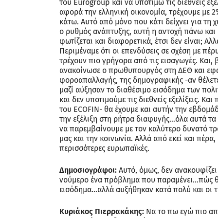
του Eurogroup και να υποτιμώ τις διεθνείς εξε
αφορά την ελληνική οικονομία, τρέχουμε με 2
κάτω. Αυτό από μόνο που κάτι δείχνει για τη 
ο ρυθμός ανάπτυξης, αυτή η αντοχή πάνω και 
φωτίζεται και διαφορετικά, έτσι δεν είναι; Αλλ
Περιμέναμε ότι οι επενδύσεις σε σχέση με πέ
τρέχουν πιο γρήγορα από τις εισαγωγές. Και
ανακοίνωσε ο πρωθυπουργός στη ΔΕΘ και εφαρ
φοροαπαλλαγής, της δημογραφικής -αν θέλετ
μαζί αύξησαν το διαθέσιμο εισόδημα των πολι
και δεν υποτιμούμε τις διεθνείς εξελίξεις. Κ
του ECOFIN- θα έχουμε και αυτήν την εβδομά
την εξέλιξη στη ρήτρα διαφυγής…όλα αυτά τα
να παρεμβαίνουμε με τον καλύτερο δυνατό τρό
μας και την κοινωνία. Αλλά από εκεί και πέρα,
περισσότερες ευρωπαϊκές.
Δημοσιογράφοι:
Αυτό, όμως, δεν ανακουφίζει 
νούμερο ένα πρόβλημα που παραμένει…πώς θα
εισόδημα…αλλά αυξήθηκαν κατά πολύ και οι τι
Κυριάκος Πιερρακάκης:
Να το πω εγώ πιο απλ