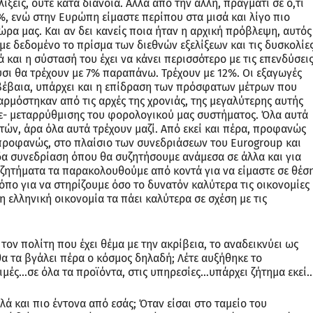
λίξεις, ούτε κατά διάνοια. Αλλά από την άλλη, πράγματι σε ό,τι
%, ενώ στην Ευρώπη είμαστε περίπου στα μισά και λίγο πιο
χώρα μας. Και αν δει κανείς ποια ήταν η αρχική πρόβλεψη, αυτός
με δεδομένο το πρίσμα των διεθνών εξελίξεων και τις δυσκολίες
ά και η σύστασή του έχει να κάνει περισσότερο με τις επενδύσεις
ρυσι θα τρέχουν με 7% παραπάνω. Τρέχουν με 12%. Οι εξαγωγές
, βέβαια, υπάρχει και η επίδραση των πρόσφατων μέτρων που
μόστηκαν από τις αρχές της χρονιάς, της μεγαλύτερης αυτής
ε- μεταρρύθμισης του φορολογικού μας συστήματος. Όλα αυτά
τών, άρα όλα αυτά τρέχουν μαζί. Από εκεί και πέρα, προφανώς
αι προφανώς, στο πλαίσιο των συνεδριάσεων του Eurogroup και
δα συνεδρίαση όπου θα συζητήσουμε ανάμεσα σε άλλα και για
 ζητήματα τα παρακολουθούμε από κοντά για να είμαστε σε θέσ
πο για να στηρίζουμε όσο το δυνατόν καλύτερα τις οικονομίες
 η ελληνική οικονομία τα πάει καλύτερα σε σχέση με τις
τον πολίτη που έχει θέμα με την ακρίβεια, το αναδεικνύει ως
 τα βγάλει πέρα ο κόσμος δηλαδή; Λέτε αυξήθηκε το
μές…σε όλα τα προϊόντα, στις υπηρεσίες…υπάρχει ζήτημα εκεί..
ά και πιο έντονα από εσάς; Όταν είσαι στο ταμείο του