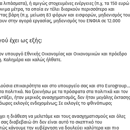
τα λιπάσματα), ή αμιγώς στοχευμένες ενέργειες (π.χ. τα 150 ευρώ
όνιμα μέτρα, τα οποία εν τέλει διαρκούν περισσότερο και
τας βάρη (π.χ. μείωση 83 φόρων και εισφορών, μηδενισμός το
ουν στην αγορά εργασίας, μηδενισμός του ΕΝΦΙΑ σε 12.000
ού έχει ως εξής:
ον υπουργό Εθνικής Οικονομίας και Οικονομικών και πρόεδρο
. Καλημέρα και καλώς ήλθατε.
ούσια επικαιρότητα και στο υπουργείο σας και στο Eurogroup
στα πολιτικά. Να ξεκινήσω με τα πρόσφατα στα πολιτικά και τον
τάξει, ήταν μερικός ανασχηματισμός, δεν ήταν μεγάλης έκτασης
ρόωρες εκλογές ενδεχομένως; Σε εκλογές το φθινόπωρο;
ει η διάθεση να μελετάμε και τους ανασχηματισμούς και όλες
 σας διαβεβαιώ ότι δεν είναι αυτό το σκεπτικό του
πώς κάνουμε την κυβέρνηση να δουλεύει καλύτερα και πιο