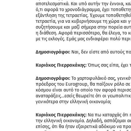
αποτελεσματικά. Και υπό αυτήν την έννοια, κ
ό,τι αφορά το χρονοδιάγραμμα, έχει τοποθετ
εξάντληση της τετραετίας. Έχουμε τοποθετηθεί
τετραετία, για να κυβερνήσουμε τη χώρα και 
συζητήσουμε και μαζί σήμερα στην πορεία αυτή
η διάθεση. Αφορά περισσότερο, θα έλεγα, το 
με τις εκλογές. Εμάς μας ενδιαφέρει πολύ πε
Δημοσιογράφοι:
Ναι, δεν είστε από αυτούς π
Κυριάκος Πιερρακάκης:
Όπως σας είπα, έχει
Δημοσιογράφοι:
Το χαρτοφυλάκιό σας, γενικό
πρόεδρος του Eurogroup, θα παίξουν ρόλο σε ε
κόσμου είναι αυτό το οποίο τον αφορά περισσό
αναταράξεις…εσείς θεωρείτε ότι οι γεωπολιτικ
γενικότερα στην ελληνική οικονομία;
Κυριάκος Πιερρακάκης:
Να πω καταρχάς ότι η 
την ελληνική οικονομία. Δηλαδή, ασπάζομαι 
επίσης, ότι θα ήταν εξαιρετικά αδόκιμο να πρ