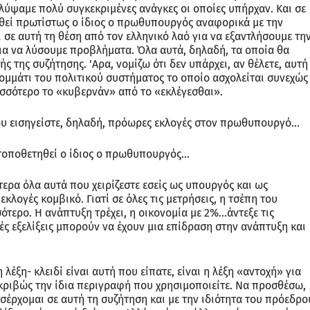
αλύψαμε πολύ συγκεκριμένες ανάγκες οι οποίες υπήρχαν. Και σε
ηθεί πρωτίστως ο ίδιος ο πρωθυπουργός αναφορικά με την
 σε αυτή τη θέση από τον ελληνικό λαό για να εξαντλήσουμε τη
για να λύσουμε προβλήματα. Όλα αυτά, δηλαδή, τα οποία θα
ς της συζήτησης. 'Αρα, νομίζω ότι δεν υπάρχει, αν θέλετε, αυτή
κομμάτι του πολιτικού συστήματος το οποίο ασχολείται συνεχώς
ρισσότερο το «κυβερνάν» από το «εκλέγεσθαι».
ου εισηγείστε, δηλαδή, πρόωρες εκλογές στον πρωθυπουργό...
 τοποθετηθεί ο ίδιος ο πρωθυπουργός…
τερα όλα αυτά που χειρίζεστε εσείς ως υπουργός και ως
κλογές κομβικό. Γιατί σε όλες τις μετρήσεις, η τσέπη του
τερο. Η ανάπτυξη τρέχει, η οικονομία με 2%...άντεξε τις
ές εξελίξεις μπορούν να έχουν μια επίδραση στην ανάπτυξη και
λέξη- κλειδί είναι αυτή που είπατε, είναι η λέξη «αντοχή» για
ακριβώς την ίδια περιγραφή που χρησιμοποιείτε. Να προσθέσω,
οσέρχομαι σε αυτή τη συζήτηση και με την ιδιότητα του πρόεδρο