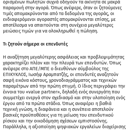
ορισμένων πωλητών συχνά οδηγούν τα ακίνητα σε μακρά
παραμονή στην αγορά. Όπως ανέφερε, όταν οι ζητούμενες
τιμές απομακρύνονται από τα δεδομένα της αγοράς, οι
ενδιαφερόμενοι αγοραστές απομακρύνονται επίσης, με
αποτέλεσμα να απαιτούνται στη συνέχεια μεγαλύτερες
μειώσεις τιμών για να ολοκληρωθεί η πώληση.
Τι ζητούν σήμερα οι επενδυτές
Η αναζήτηση μεγαλύτερης ασφάλειας και προβλεψιμότητας
χαρακτηρίζει πλέον και την πλευρά των επενδυτών. Όπως
ανέφερε στο ΑΠΕ/ΜΠΕ ο διευθύνων σύμβούλος της
ΕΠΙΚΥΚΛΟΣ, Ιωσήφ Αραμπατζής, οι επενδυτές αναζητούν
σαφή εικόνα κόστους, χρονοδιαγράμματος και τεχνικών
παραμέτρων από την πρώτη στιγμή. Ο ίδιος περιγράφει την
έννοια του «value partner», δηλαδή ενός συνεργάτη που
συμμετέχει ενεργά στον σχεδιασμό και στην υλοποίηση ενός
έργου από τα πρώτα στάδια. Όπως αναφέρει η βαθιά
τεχνική γνώση, η διαφάνεια και η συνέπεια αποτελούν
βασικές προϋποθέσεις για τη μείωση του επενδυτικού
ρίσκου και την οικοδόμηση σχέσεων εμπιστοσύνης.
Παράλληλα, η αξιοποίηση ψηφιακών εργαλείων διαχείρισης