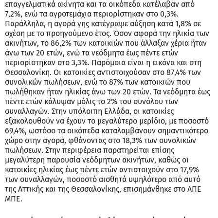
επαγγελματικά ακίνητα και τα οικόπεδα κατέλαβαν από
7,2%, ενώ τα αγροτεμάχια περιορίστηκαν στο 0,3%.
Παράλληλα, η αγορά γης κατέγραψε αύξηση κατά 1,8% σε
σχέση με το προηγούμενο έτος. Όσον αφορά την ηλικία των
ακινήτων, το 86,2% των κατοικιών που άλλαξαν χέρια ήταν
άνω των 20 ετών, ενώ τα νεόδμητα έως πέντε ετών
περιορίστηκαν στο 3,3%. Παρόμοια είναι η εικόνα και στη
Θεσσαλονίκη. Οι κατοικίες αντιστοιχούσαν στο 87,4% των
συνολικών πωλήσεων, ενώ το 87% των κατοικιών που
πωλήθηκαν ήταν ηλικίας άνω των 20 ετών. Τα νεόδμητα έως
πέντε ετών κάλυψαν μόλις το 2% του συνόλου των
συναλλαγών. Στην υπόλοιπη Ελλάδα, οι κατοικίες
εξακολουθούν να έχουν το μεγαλύτερο μερίδιο, με ποσοστό
69,4%, ωστόσο τα οικόπεδα καταλαμβάνουν σημαντικότερο
χώρο στην αγορά, φθάνοντας στο 18,3% των συνολικών
πωλήσεων. Στην περιφέρεια παρατηρείται επίσης
μεγαλύτερη παρουσία νεόδμητων ακινήτων, καθώς οι
κατοικίες ηλικίας έως πέντε ετών αντιστοιχούν στο 17,9%
των συναλλαγών, ποσοστό αισθητά υψηλότερο από αυτό
της Αττικής και της Θεσσαλονίκης, επισημάνθηκε στο ΑΠΕ
ΜΠΕ.