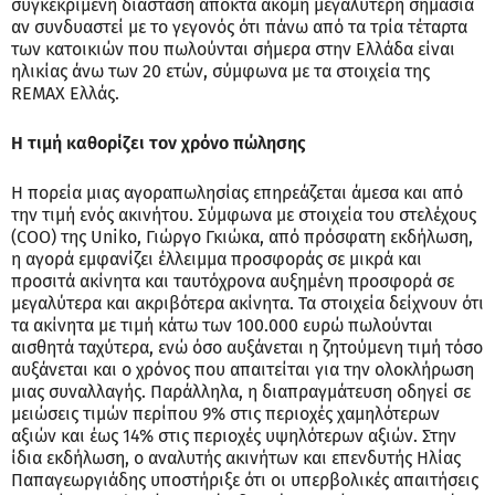
συγκεκριμένη διάσταση αποκτά ακόμη μεγαλύτερη σημασία
αν συνδυαστεί με το γεγονός ότι πάνω από τα τρία τέταρτα
των κατοικιών που πωλούνται σήμερα στην Ελλάδα είναι
ηλικίας άνω των 20 ετών, σύμφωνα με τα στοιχεία της
REMAX Ελλάς.
Η τιμή καθορίζει τον χρόνο πώλησης
Η πορεία μιας αγοραπωλησίας επηρεάζεται άμεσα και από
την τιμή ενός ακινήτου. Σύμφωνα με στοιχεία του στελέχους
(COO) της Uniko, Γιώργο Γκιώκα, από πρόσφατη εκδήλωση,
η αγορά εμφανίζει έλλειμμα προσφοράς σε μικρά και
προσιτά ακίνητα και ταυτόχρονα αυξημένη προσφορά σε
μεγαλύτερα και ακριβότερα ακίνητα. Τα στοιχεία δείχνουν ότι
τα ακίνητα με τιμή κάτω των 100.000 ευρώ πωλούνται
αισθητά ταχύτερα, ενώ όσο αυξάνεται η ζητούμενη τιμή τόσο
αυξάνεται και ο χρόνος που απαιτείται για την ολοκλήρωση
μιας συναλλαγής. Παράλληλα, η διαπραγμάτευση οδηγεί σε
μειώσεις τιμών περίπου 9% στις περιοχές χαμηλότερων
αξιών και έως 14% στις περιοχές υψηλότερων αξιών. Στην
ίδια εκδήλωση, ο αναλυτής ακινήτων και επενδυτής Ηλίας
Παπαγεωργιάδης υποστήριξε ότι οι υπερβολικές απαιτήσεις