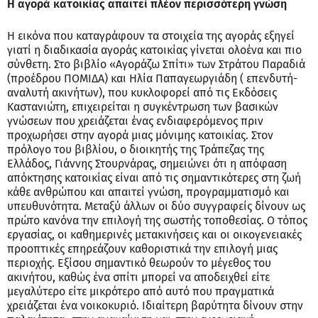
Η αγορά κατοικίας απαιτεί πλέον περισσότερη γνώση
Η εικόνα που καταγράφουν τα στοιχεία της αγοράς εξηγεί
γιατί η διαδικασία αγοράς κατοικίας γίνεται ολοένα και πιο
σύνθετη. Στο βιβλίο «Αγοράζω Σπίτι» των Στράτου Παραδιά
(προέδρου ΠΟΜΙΔΑ) και Ηλία Παπαγεωργιάδη ( επενδυτή-
αναλυτή ακινήτων), που κυκλοφορεί από τις Εκδόσεις
Καστανιώτη, επιχειρείται η συγκέντρωση των βασικών
γνώσεων που χρειάζεται ένας ενδιαφερόμενος πριν
προχωρήσει στην αγορά μιας μόνιμης κατοικίας. Στον
πρόλογο του βιβλίου, ο διοικητής της Τράπεζας της
Ελλάδος, Γιάννης Στουρνάρας, σημειώνει ότι η απόφαση
απόκτησης κατοικίας είναι από τις σημαντικότερες στη ζωή
κάθε ανθρώπου και απαιτεί γνώση, προγραμματισμό και
υπευθυνότητα. Μεταξύ άλλων οι δύο συγγραφείς δίνουν ως
πρώτο κανόνα την επιλογή της σωστής τοποθεσίας. Ο τόπος
εργασίας, οι καθημερινές μετακινήσεις και οι οικογενειακές
προοπτικές επηρεάζουν καθοριστικά την επιλογή μιας
περιοχής. Εξίσου σημαντικό θεωρούν το μέγεθος του
ακινήτου, καθώς ένα σπίτι μπορεί να αποδειχθεί είτε
μεγαλύτερο είτε μικρότερο από αυτό που πραγματικά
χρειάζεται ένα νοικοκυριό. Ιδιαίτερη βαρύτητα δίνουν στην