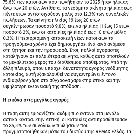
75,6% των κατοικιών που πωλήθηκαν το 2025 ήταν ηλικίας
άνω των 20 ετών. Αντίθετα, τα νεόδμητα ακίνητα ηλικίας έως
πέντε ετών αντιστοιχούσαν μόλις στο 12,3% των συνολικών
πωλήσεων. Τα ακίνητα ηλικίας 16 έως 20 ετών
συγκέντρωσαν ποσοστό 9,8%, εκείνα ηλικίας 11 έως 15 ετών
ποσοστό 2%, ενώ οι κατοικίες ηλικίας 6 έως 10 ετών μόλις
0,3%. Η περιορισμένη κατασκευή νέων κατοικιών τα
προηγούμενα χρόνια έχει δημιουργήσει ένα κενό ανάμεσα
στη ζήτηση και την προσφορά. Έτσι, πολλοί αγοραστές
καταλήγουν σε παλαιότερα ακίνητα, καθώς αυτά αποτελούν
το μεγαλύτερο μέρος του διαθέσιμου αποθέματος. Από την
άλλη πλευρά, όπου υπάρχει δυνατότητα αγοράς νεόδμητης
κατοικίας, αυτή εξακολουθεί να συγκεντρώνει έντονο
ενδιαφέρον χάρη στα σύγχρονα χαρακτηριστικά και την
υψηλότερη ενεργειακή της απόδοση.
Η εικόνα στις μεγάλες αγορές
Η τάση αυτή εμφανίζεται ακόμη πιο έντονα στα μεγάλα
αστικά κέντρα. Στην Αττική, οι κατοικίες αντιπροσώπευσαν
το 85,3% των συνολικών πωλήσεων που
πραγματοποιήθηκαν μέσω του δικτύου της REMAX Ελλάς. Τα