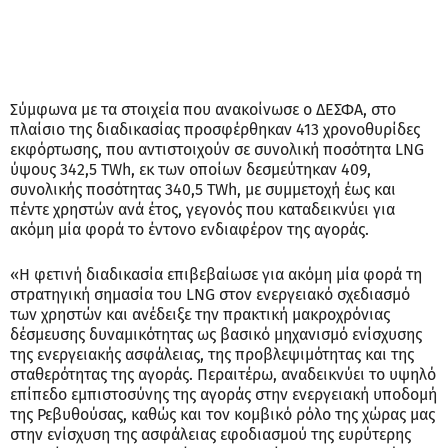
Σύμφωνα με τα στοιχεία που ανακοίνωσε ο ΔΕΣΦΑ, στο
πλαίσιο της διαδικασίας προσφέρθηκαν 413 χρονοθυρίδες
εκφόρτωσης, που αντιστοιχούν σε συνολική ποσότητα LNG
ύψους 342,5 TWh, εκ των οποίων δεσμεύτηκαν 409,
συνολικής ποσότητας 340,5 TWh, με συμμετοχή έως και
πέντε χρηστών ανά έτος, γεγονός που καταδεικνύει για
ακόμη μία φορά το έντονο ενδιαφέρον της αγοράς.
«Η φετινή διαδικασία επιβεβαίωσε για ακόμη μία φορά τη
στρατηγική σημασία του LNG στον ενεργειακό σχεδιασμό
των χρηστών και ανέδειξε την πρακτική μακροχρόνιας
δέσμευσης δυναμικότητας ως βασικό μηχανισμό ενίσχυσης
της ενεργειακής ασφάλειας, της προβλεψιμότητας και της
σταθερότητας της αγοράς. Περαιτέρω, αναδεικνύει το υψηλό
επίπεδο εμπιστοσύνης της αγοράς στην ενεργειακή υποδομή
της Ρεβυθούσας, καθώς και τον κομβικό ρόλο της χώρας μας
στην ενίσχυση της ασφάλειας εφοδιασμού της ευρύτερης